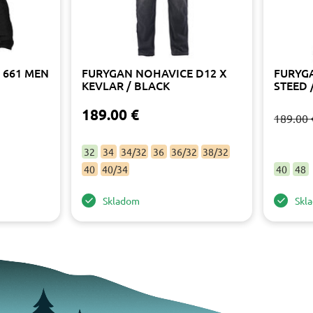
 661 MEN
FURYGAN NOHAVICE D12 X
FURYG
KEVLAR / BLACK
STEED 
189.00 €
189.00 
32
34
34/32
36
36/32
38/32
40
40/34
40
48
Skladom
Skl