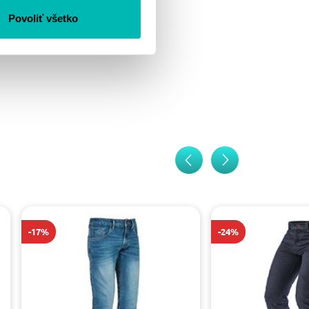
Povoliť všetko
-17%
-24%