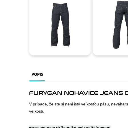
POPIS
FURYGAN NOHAVICE JEANS 01
V prípade, že ste si neni istý veľkosťou pásu, neváhajt
veľkostí.
www.moteam.sk/tabulky-velkosti#furygan