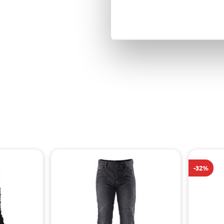
Výškovo nastaviteľné chrániče kolien
Rovný (straight) strih pre väčši komfort
4 vrecká
-32%