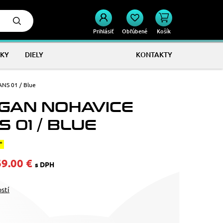
Prihlásiť
Obľúbené
Košík
KY
DIELY
KONTAKTY
ANS 01 / Blue
GAN NOHAVICE
 01 / BLUE
"
69.00 €
s DPH
ostí