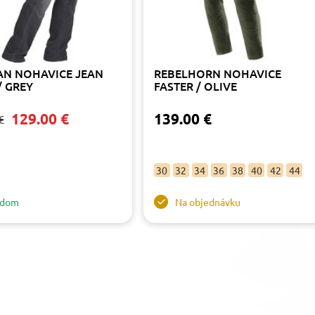
AN NOHAVICE JEAN
REBELHORN NOHAVICE
/ GREY
FASTER / OLIVE
129.00 €
139.00 €
€
30
32
34
36
38
40
42
44
adom
Na objednávku