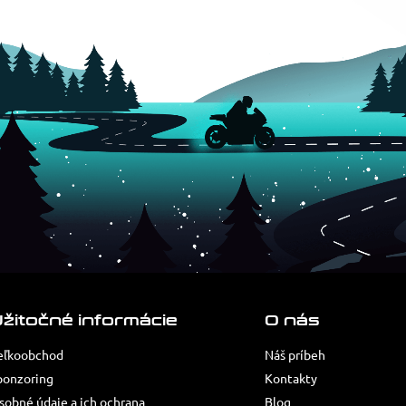
žitočné informácie
O nás
eľkoobchod
Náš príbeh
ponzoring
Kontakty
sobné údaje a ich ochrana
Blog