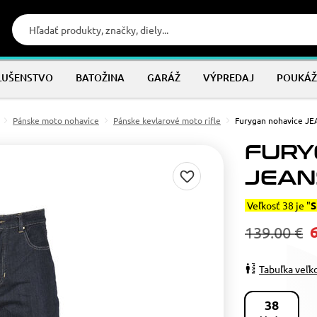
LUŠENSTVO
BATOŽINA
GARÁŽ
VÝPREDAJ
POUKÁŽ
Pánske moto nohavice
Pánske kevlarové moto rifle
Furygan nohavice JE
FURY
JEANS
Veľkosť 38 je "
S
139.00 €
Tabuľka veľk
38