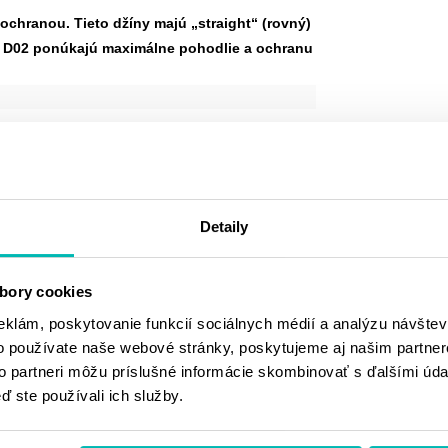
chranou. Tieto džíny majú „straight“ (rovný)
1 a D02 ponúkajú maximálne pohodlie a ochranu
Detaily
bory cookies
eklám, poskytovanie funkcií sociálnych médií a analýzu návšte
 viac
o používate naše webové stránky, poskytujeme aj našim partner
to partneri môžu príslušné informácie skombinovať s ďalšími údaj
ď ste používali ich služby.
MOHLO BY SA