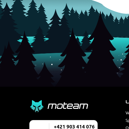
U
V
S
+421 903 414 076
O