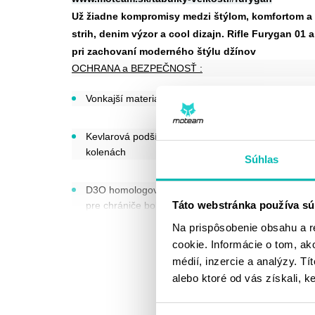
Už žiadne kompromisy medzi štýlom, komfortom a o
strih, denim výzor a cool dizajn. Rifle Furygan 0
pri zachovaní moderného štýlu džínov
OCHRANA a BEZPEČNOSŤ :
Vonkajší materiál: bavlna "denim"
Kevlarová podšívka na zadku, bokoch a
kolenách
Súhlas
D3O homologované chrániče kolien, príprava
Táto webstránka používa sú
pre chrániče bokov
Na prispôsobenie obsahu a r
Zobraziť
Exponované miesta (kde dochádza k oderu)
cookie. Informácie o tom, ak
vybavené trojitými, až štvoritými švami, pre
médií, inzercie a analýzy. Tí
maximalizáciu odolnosti spojov voči oderu.
alebo ktoré od vás získali, ke
ERGONÓMIA a KOMFORT :