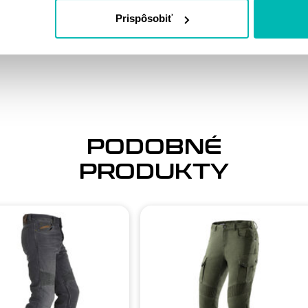
VÁM PÁČIŤ
Prispôsobiť
PODOBNÉ
PRODUKTY