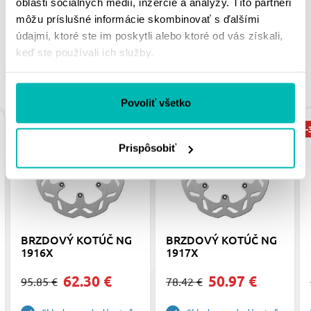
oblasti sociálnych médií, inzercie a analýzy. Títo partneri
môžu príslušné informácie skombinovať s ďalšími
údajmi, ktoré ste im poskytli alebo ktoré od vás získali,
keď ste používali ich služby.
PODOBNÉ PRODUKTY
Povoliť všetko
-35%
-35%
-
Prispôsobiť
BRZDOVÝ KOTÚČ NG
BRZDOVÝ KOTÚČ NG
1916X
1917X
62.30 €
50.97 €
95.85 €
78.42 €