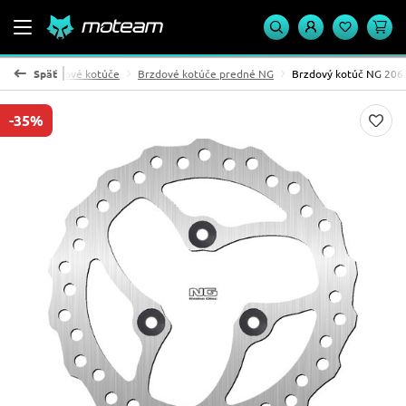
rzdy
Späť
Brzdové kotúče
Brzdové kotúče predné NG
Brzdový kotúč NG 206
-35%