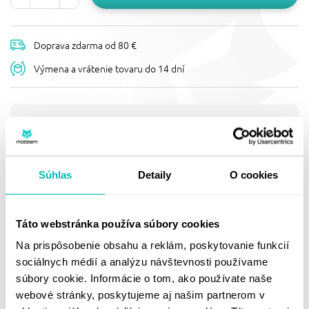
Doprava zdarma od 80 €
Výmena a vrátenie tovaru do 14 dní
Popis
BRZDOVÝ KOTÚČ NG 2063X
Pevný, D190, d53,2 t4,0, vlnitý design
Súhlas
Detaily
O cookies
Doprava a vrátenie
Táto webstránka používa súbory cookies
Na prispôsobenie obsahu a reklám, poskytovanie funkcií
sociálnych médií a analýzu návštevnosti používame
MOHLO BY SA VÁM
súbory cookie. Informácie o tom, ako používate naše
PÁČIŤ
webové stránky, poskytujeme aj našim partnerom v