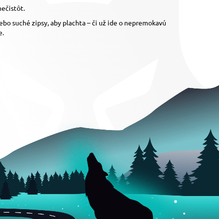
ečistôt.
bo suché zipsy, aby plachta – či už ide o nepremokavú
e.