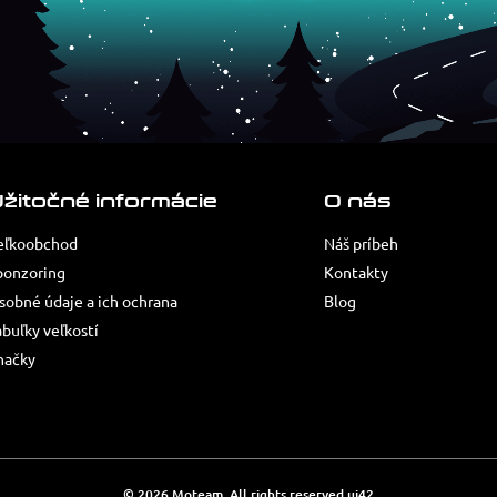
žitočné informácie
O nás
eľkoobchod
Náš príbeh
ponzoring
Kontakty
sobné údaje a ich ochrana
Blog
abuľky veľkostí
načky
© 2026 Moteam. All rights reserved
ui42