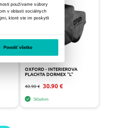
-24%
vnosti používame súbory
om v oblasti sociálnych
mi, ktoré ste im poskytli
Povoliť všetko
OXFORD - INTERIEROVA
PLACHTA DORMEX "L"
30.90 €
40.90 €
Skladom