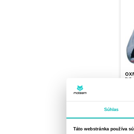
OXF
"L"
34.
Súhlas
Táto webstránka používa sú