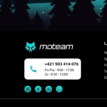
U
V
S
+421 903 414 076
O
Po-Pia - 9:00 - 17:00
T
So - 8:30 - 13:00
Z