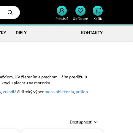
Prihlásiť
Obľúbené
Košík
ŽKY
DIELY
KONTAKTY
 dažďom, UV žiarením a prachom – čím predlžujú
ú kryciu plachtu na motorku.
y
,
zrkadlá
či široký výber
moto oblečenia
,
prilieb
.
Dostupnosť