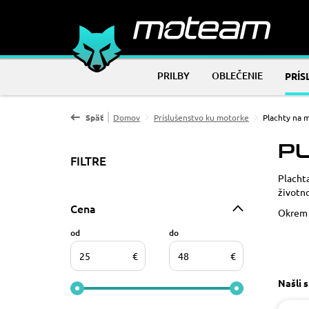
PRILBY
OBLEČENIE
PRÍS
Späť
Domov
Príslušenstvo ku motorke
Plachty na 
P
FILTRE
Placht
životno
Cena
Okrem p
od
do
€
€
Našli 