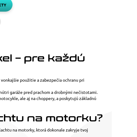
KTY
sledujúca
rana
el – pre každú
onkajšie použitie a zabezpečia ochranu pri
vnútri garáže pred prachom a drobnými nečistotami.
motocykle, ale aj na choppery, a poskytujú základnú
chtu na motorku?
plachtu na motorky, ktorá dokonale zakryje tvoj