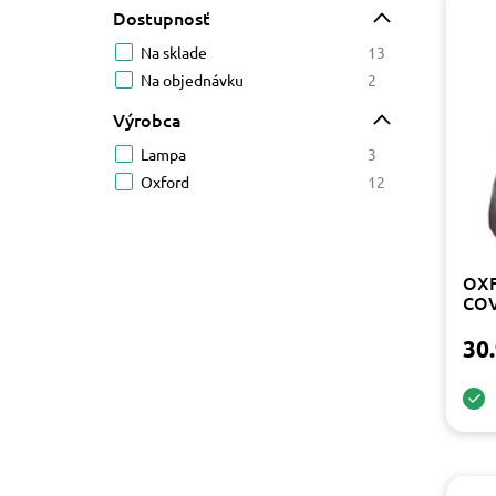
Dostupnosť
Na sklade
13
Na objednávku
2
Výrobca
Lampa
3
Oxford
12
OXF
COV
30.