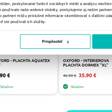
-23%
eklám, poskytovanie funkcií sociálnych médií a analýzu návšte
o používate naše webové stránky, poskytujeme aj našim partner
to partneri môžu príslušné informácie skombinovať s ďalšími údaj
ď ste používali ich služby.
Prispôsobiť
ORD - PLACHTA AQUATEX
OXFORD - INTERIEROVA
"
PLACHTA DORMEX "XL"
90 €
35.90 €
46.90 €
Skladom
Skladom