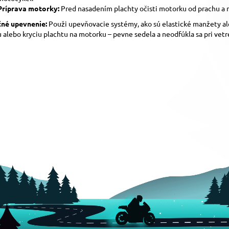
Príprava motorky:
Pred nasadením plachty očisti motorku od prachu a n
né upevnenie:
Použi upevňovacie systémy, ako sú elastické manžety ale
 alebo kryciu plachtu na motorku – pevne sedela a neodfúkla sa pri vetr