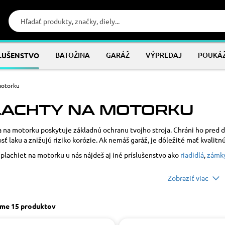
BATOŽINA
GARÁŽ
VÝPREDAJ
POUKÁ
LUŠENSTVO
motorku
LACHTY NA MOTORKU
a na motorku poskytuje základnú ochranu tvojho stroja. Chráni ho pred
sť laku a znižujú riziko korózie. Ak nemáš garáž, je dôležité mať kvalitn
lachiet na motorku u nás nájdeš aj iné príslušenstvo ako
riadidlá
,
zámk
Zobraziť viac
sme
15 produktov