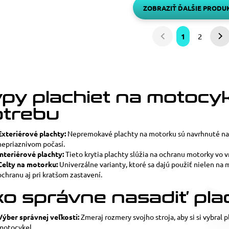
ZOBRAZIŤ ĎALŠIE PRODU
1
2
Predchádzajúca
Na
strana
st
py plachiet na motocyk
otrebu
Exteriérové plachty:
Nepremokavé plachty na motorku sú navrhnuté na v
nepriaznivom počasí.
Interiérové plachty:
Tieto krytia plachty slúžia na ochranu motorky vo 
Celty na motorku:
Univerzálne varianty, ktoré sa dajú použiť nielen na 
ochranu aj pri kratšom zastavení.
o správne nasadiť pla
Výber správnej veľkosti:
Zmeraj rozmery svojho stroja, aby si si vybral 
motocykel.