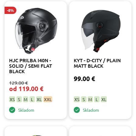
Farba
-8%
biela
13
červená
7
čierna
20
fluo
2
HJC PRILBA I40N -
KYT - D-CITY / PLAIN
modrá
5
SOLID / SEMI FLAT
MATT BLACK
BLACK
oranžová
1
99.00 €
ružová
3
129.00 €
od 119.00 €
strieborná
1
šedá
8
XS
S
M
L
XL
XXL
XS
S
M
L
XL
zelená
2
Skladom
Skladom
žltá
4