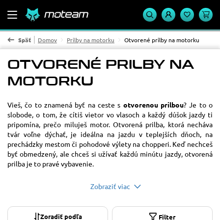
Späť
Domov
Prilby na motorku
Otvorené prilby na motorku
OTVORENÉ PRILBY NA
MOTORKU
Materiál
karbón
1
Vieš, čo to znamená byť na ceste s
otvorenou prilbou
? Je to o
kompozit
22
slobode, o tom, že cítiš vietor vo vlasoch a každý dúšok jazdy ti
polykarbonát / termoplast
28
pripomína, prečo miluješ motor. Otvorená prilba, ktorá necháva
tvár voľne dýchať, je ideálna na jazdu v teplejších dňoch, na
Cena
prechádzky mestom či pohodové výlety na chopperi. Keď nechceš
byť obmedzený, ale chceš si užívať každú minútu jazdy, otvorená
od
do
prilba je to pravé vybavenie.
POUŽIŤ
Zobraziť viac
Dostupnosť
Filter