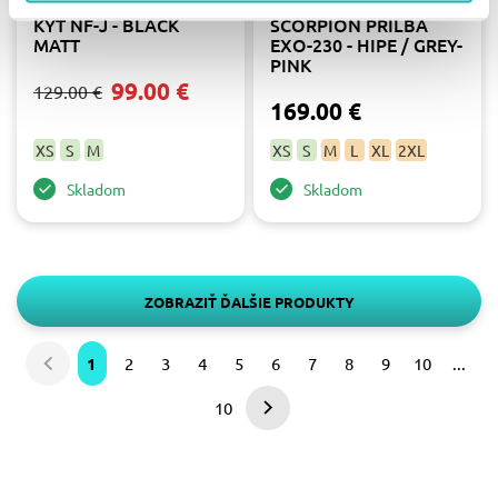
KYT NF-J - BLACK
SCORPION PRILBA
MATT
EXO-230 - HIPE / GREY-
PINK
99.00 €
129.00 €
169.00 €
XS
S
M
XS
S
M
L
XL
2XL
Skladom
Skladom
ZOBRAZIŤ ĎALŠIE PRODUKTY
1
2
3
4
5
6
7
8
9
10
...
Predchádzajúca
strana
10
Nasledujúca
strana