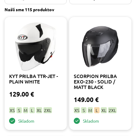
Na sklade
32
Našli sme
115 produktov
Na objednávku
83
Veľkosť
2XL
88
L
92
M
95
S
104
XL
93
XS
102
KYT PRILBA TTR-JET -
SCORPION PRILBA
XXL
2
PLAIN WHITE
EXO-230 - SOLID /
MATT BLACK
Výrobca
129.00 €
149.00 €
Braincap
3
HJC
55
XS
S
M
L
XL
2XL
XS
S
M
L
XL
2XL
KYT
16
Skladom
Skladom
Scorpion
29
Shark
12