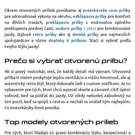
Okrem otvorených prilieb ponúkame aj
pretekárske race prilby
pre adrenalínové výkony na okruhu,
odklápacie prilby
pre komfort
na dlhších trasách,
preklápacie prilby
s možnosťou úplného
preklopenia prednej časti,
enduro prilby
s plexi
pre kombinované
jazdy, štýlové
retro prilby
ako aj
detské prilby
pre najmenších
spolujazdcov a rôzne
doplnky k prilbám
. Stačí si vybrať podľa
tvojho štýlu jazdy!
Prečo si vybrať otvorenú prilbu?
Ak si pravý motorkár, vieš, že každý detail má význam. Otvorená
prilba ti nielen poskytuje lepšiu ventiláciu a nižšiu hmotnosť, ale aj
autentický retro štýl, ktorý dokonale ladí s custom outfitom. Je to
vybavenie pre tých, ktorí chcú vyzerať skvele a zároveň cítiť úplnú
voľnosť, keď sa púšťaš do jazdy. Už nikdy nebudeš zabudnutý na
ten pocit, keď sa spojíš s cestou a necháš sa unášať tým najlepším,
čo motorkársky život ponúka.
Top modely otvorených prilieb
Pre tých, ktorí hľadajú tú pravú kombináciu štýlu, bezpečnosti a