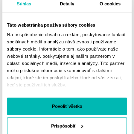
Súhlas
Detaily
O cookies
HJC PRILBA V31 - SEMI
KYT - D-CITY / PLAIN
Táto webstránka používa súbory cookies
FLAT BLACK
WHITE
Na prispôsobenie obsahu a reklám, poskytovanie funkcií
199.00 €
99.00 €
sociálnych médií a analýzu návštevnosti používame
od 189.00 €
súbory cookie. Informácie o tom, ako používate naše
webové stránky, poskytujeme aj našim partnerom v
XS
S
M
L
XL
XXL
XS
S
M
L
XL
oblasti sociálnych médií, inzercie a analýzy. Títo partneri
Skladom
Skladom
môžu príslušné informácie skombinovať s ďalšími
údajmi, ktoré ste im poskytli alebo ktoré od vás získali,
keď ste používali ich služby.
-23%
Povoliť všetko
Prispôsobiť