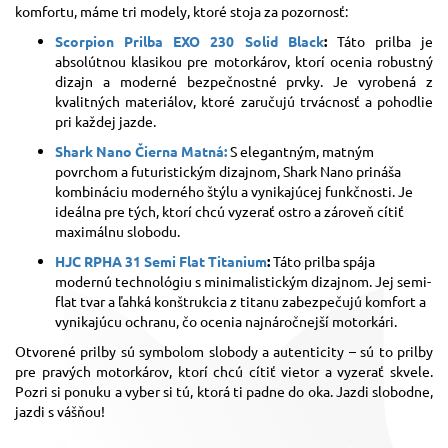
komfortu, máme tri modely, ktoré stoja za pozornosť:
Scorpion Prilba EXO 230 Solid Black
:
Táto prilba je
absolútnou klasikou pre motorkárov, ktorí ocenia robustný
dizajn a moderné bezpečnostné prvky. Je vyrobená z
kvalitných materiálov, ktoré zaručujú trvácnosť a pohodlie
pri každej jazde.
Shark Nano Čierna Matná:
S elegantným, matným
povrchom a futuristickým dizajnom, Shark Nano prináša
kombináciu moderného štýlu a vynikajúcej funkčnosti. Je
ideálna pre tých, ktorí chcú vyzerať ostro a zároveň cítiť
maximálnu slobodu.
HJC RPHA 31 Semi Flat Titanium
:
Táto prilba spája
modernú technológiu s minimalistickým dizajnom. Jej semi-
flat tvar a ľahká konštrukcia z titanu zabezpečujú komfort a
vynikajúcu ochranu, čo ocenia najnáročnejší motorkári.
Otvorené prilby sú symbolom slobody a autenticity – sú to prilby
pre pravých motorkárov, ktorí chcú cítiť vietor a vyzerať skvele.
Pozri si ponuku a vyber si tú, ktorá ti padne do oka. Jazdi slobodne,
jazdi s vášňou!