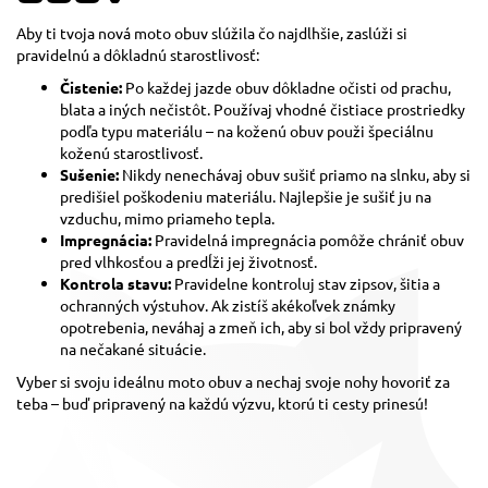
Aby ti tvoja nová moto obuv slúžila čo najdlhšie, zaslúži si
pravidelnú a dôkladnú starostlivosť:
Čistenie:
Po každej jazde obuv dôkladne očisti od prachu,
blata a iných nečistôt. Používaj vhodné čistiace prostriedky
podľa typu materiálu – na koženú obuv použi špeciálnu
koženú starostlivosť.
Sušenie:
Nikdy nenechávaj obuv sušiť priamo na slnku, aby si
predišiel poškodeniu materiálu. Najlepšie je sušiť ju na
vzduchu, mimo priameho tepla.
Impregnácia:
Pravidelná impregnácia pomôže chrániť obuv
pred vlhkosťou a predĺži jej životnosť.
Kontrola stavu:
Pravidelne kontroluj stav zipsov, šitia a
ochranných výstuhov. Ak zistíš akékoľvek známky
opotrebenia, neváhaj a zmeň ich, aby si bol vždy pripravený
na nečakané situácie.
Vyber si svoju ideálnu moto obuv a nechaj svoje nohy hovoriť za
teba – buď pripravený na každú výzvu, ktorú ti cesty prinesú!