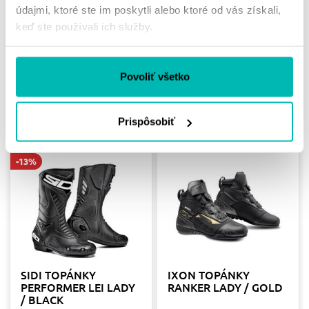
RED
údajmi, ktoré ste im poskytli alebo ktoré od vás získali,
189.00 €
keď ste používali ich služby.
199.00 €
37
38
39
40
41
42
43
Povoliť všetko
44
45
46
47
36
37
38
39
40
41
Skladom
Skladom
Prispôsobiť
-13%
SIDI TOPÁNKY
IXON TOPÁNKY
PERFORMER LEI LADY
RANKER LADY / GOLD
/ BLACK