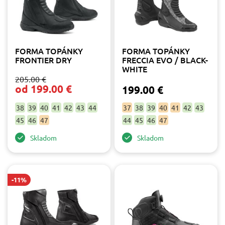
48
2
Furygan
4
IXON
12
Ozone
1
SIDI
1
FORMA TOPÁNKY
FORMA TOPÁNKY
FRONTIER DRY
FRECCIA EVO / BLACK-
Farba
WHITE
205.00 €
biela
3
od 199.00 €
199.00 €
červená
1
čierna
16
38
39
40
41
42
43
44
37
38
39
40
41
42
43
fluo
1
45
46
47
44
45
46
47
ružová
1
Skladom
Skladom
strieborná
1
šedá
1
zlatá
2
-11%