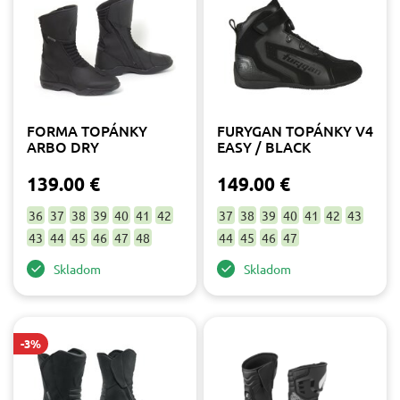
Na objednávku
4
Veľkosť
FORMA TOPÁNKY
FURYGAN TOPÁNKY V4
36
12
ARBO DRY
EASY / BLACK
37
21
139.00 €
149.00 €
38
19
39
22
36
37
38
39
40
41
42
37
38
39
40
41
42
43
40
22
43
44
45
46
47
48
44
45
46
47
41
18
Skladom
Skladom
42
12
43
13
44
13
45
12
-3%
46
12
Výrobca
47
11
Forma moto čižmy
11