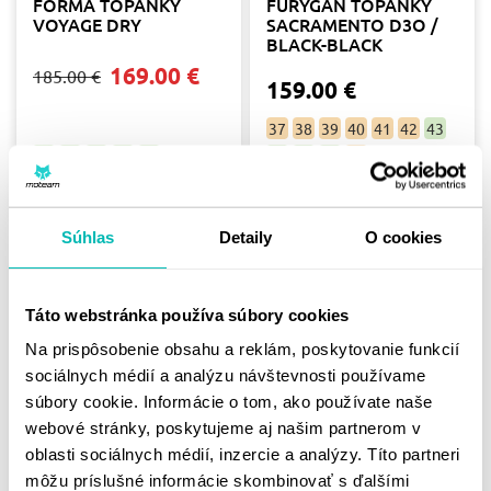
FORMA TOPÁNKY
FURYGAN TOPÁNKY
VOYAGE DRY
SACRAMENTO D3O /
BLACK-BLACK
169.00 €
185.00 €
159.00 €
37
38
39
40
41
42
43
38
41
42
43
45
44
45
46
47
Skladom
Skladom
Súhlas
Detaily
O cookies
Táto webstránka používa súbory cookies
Na prispôsobenie obsahu a reklám, poskytovanie funkcií
sociálnych médií a analýzu návštevnosti používame
súbory cookie. Informácie o tom, ako používate naše
webové stránky, poskytujeme aj našim partnerom v
oblasti sociálnych médií, inzercie a analýzy. Títo partneri
FORMA TOPÁNKY
FURYGAN TOPÁNKY
môžu príslušné informácie skombinovať s ďalšími
FRECCIA EVO / BLACK-
JANIS LADY D3O