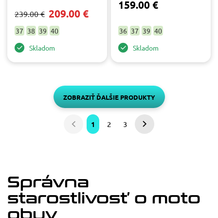
159.00 €
209.00 €
239.00 €
37
38
39
40
36
37
39
40
Skladom
Skladom
ZOBRAZIŤ ĎALŠIE PRODUKTY
1
2
3
Predchádzajúca
Nasledujúca
strana
strana
Správna
starostlivosť o moto
obuv