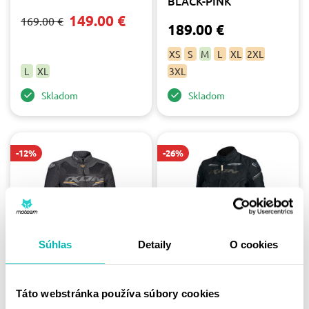
BLACK-PINK
149.00 €
169.00 €
189.00 €
XS
S
M
L
XL
2XL
L
XL
3XL
Skladom
Skladom
-12%
-26%
Súhlas
Detaily
O cookies
IXON BUNDA DRACO
IXON BUNDA STRIKER
LADY / GOLD
AIR WP LADY / BLACK
Táto webstránka používa súbory cookies
149.00 €
139.00 €
169.00 €
189.00 €