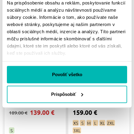
Na prispôsobenie obsahu a reklám, poskytovanie funkcií
sociálnych médií a analýzu návštevnosti používame
XS
S
XL
S
súbory cookie. Informácie o tom, ako používate naše
Skladom
Skladom
webové stránky, poskytujeme aj našim partnerom v
oblasti sociálnych médií, inzercie a analýzy. Títo partneri
môžu príslušné informácie skombinovať s ďalšími
-26%
údajmi, ktoré ste im poskytli alebo ktoré od vás získali,
keď ste používali ich služby.
Povoliť všetko
IXON BUNDA STRIKER
IXON BUNDA IONIX
Prispôsobiť
AIR WP LADY / BLACK
LADY / PINK
139.00 €
159.00 €
189.00 €
XS
S
M
L
XL
2XL
S
3XL