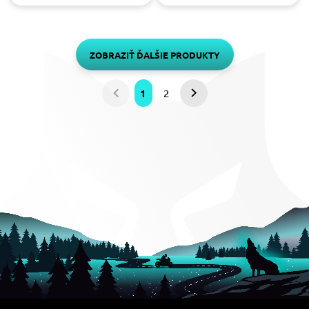
ZOBRAZIŤ ĎALŠIE PRODUKTY
1
2
Predchádzajúca
Nasledujúca
strana
strana