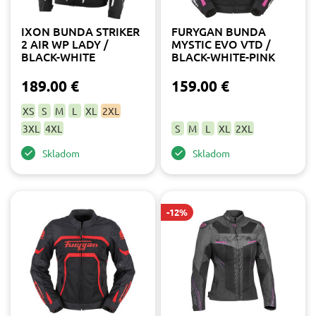
Veľkosť
IXON BUNDA STRIKER
FURYGAN BUNDA
2 AIR WP LADY /
MYSTIC EVO VTD /
2XL
5
BLACK-WHITE
BLACK-WHITE-PINK
3XL
5
4XL
1
189.00 €
159.00 €
L
9
XS
S
M
L
XL
2XL
M
8
3XL
4XL
S
M
L
XL
2XL
S
12
XL
9
Skladom
Skladom
XS
7
Výrobca
-12%
Furygan
3
IXON
9
Farba
biela
2
červená
1