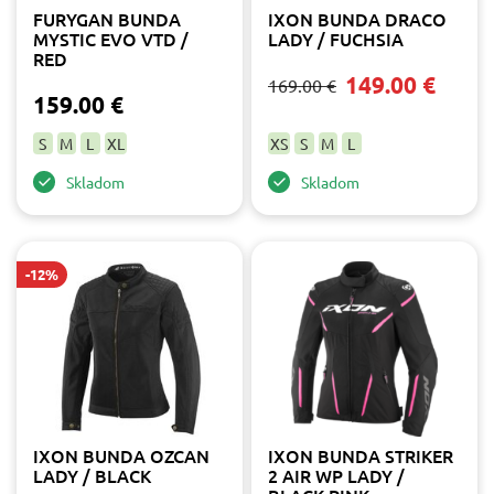
čierna
4
FURYGAN BUNDA
IXON BUNDA DRACO
modrá
1
MYSTIC EVO VTD /
LADY / FUCHSIA
RED
ružová
3
149.00 €
šedá
169.00 €
1
159.00 €
zlatá
1
S
M
L
XL
XS
S
M
L
Skladom
Skladom
-12%
IXON BUNDA OZCAN
IXON BUNDA STRIKER
LADY / BLACK
2 AIR WP LADY /