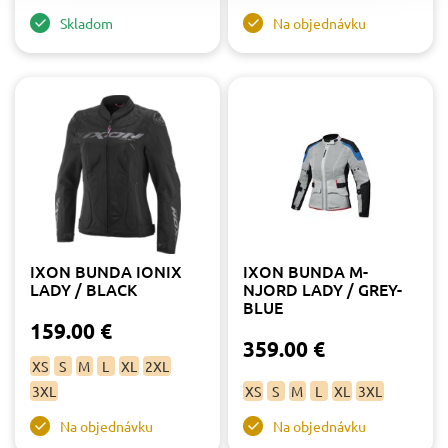
Skladom
Na objednávku
IXON BUNDA IONIX
IXON BUNDA M-
LADY / BLACK
NJORD LADY / GREY-
BLUE
159.00 €
359.00 €
XS
S
M
L
XL
2XL
3XL
XS
S
M
L
XL
3XL
Na objednávku
Na objednávku