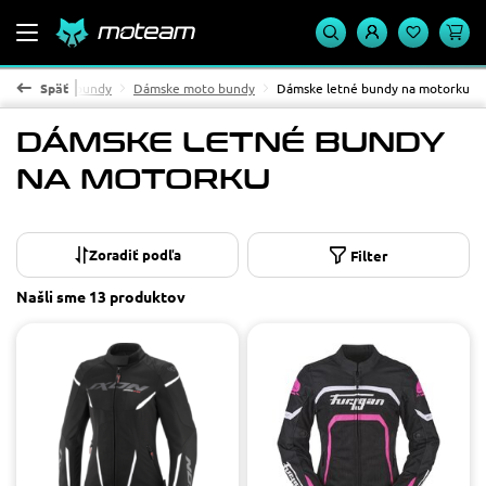
rku
Späť
Moto bundy
Dámske moto bundy
Dámske letné bundy na motorku
DÁMSKE LETNÉ BUNDY
NA MOTORKU
Materiál
textil
11
Cena
Filter
od
do
Našli sme
13 produktov
POUŽIŤ
Dostupnosť
Na sklade
9
Na objednávku
4