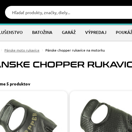
SLUŠENSTVO
BATOŽINA
GARÁŽ
VÝPREDAJ
POUKÁ
Pánske moto rukavice
Pánske chopper rukavice na motorku
ÁNSKE CHOPPER RUKAVI
sme
5 produktov