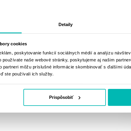
Detaily
RUKAVICE CHOPPER R-08
RUKAVICE CRUISER R-07
bory cookies
eklám, poskytovanie funkcií sociálnych médií a analýzu návšte
00 €
43.00 €
o používate naše webové stránky, poskytujeme aj našim partner
L
XL
2XL
S
2XL
to partneri môžu príslušné informácie skombinovať s ďalšími údaj
ď ste používali ich služby.
Skladom
Skladom
Prispôsobiť