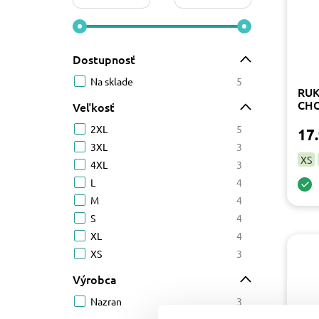
Dostupnosť
Na sklade
5
RUK
CH
Veľkosť
2XL
5
17.
3XL
3
XS
4XL
3
L
4
M
4
S
4
XL
4
XS
3
Výrobca
Nazran
3