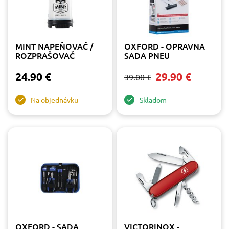
Výrobca
Lampa
4
MINT NAPEŇOVAČ /
OXFORD - OPRAVNA
Oxford
5
ROZPRAŠOVAČ
SADA PNEU
VICTORINOX
12
24.90 €
29.90 €
39.00 €
Na objednávku
Skladom
OXFORD - SADA
VICTORINOX -