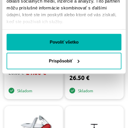
oblasti sociálnych médií, inzercie a analýzy. Títo partneri
môžu príslušné informácie skombinovať s ďalšími
-19%
údajmi, ktoré ste im poskytli alebo ktoré od vás získali,
keď ste používali ich služby.
Povoliť všetko
VICTORINOX -
VICTORINOX -
SPARTAN / RED 91MM
SPARTAN /
Prispôsobiť
SILVERTECH 91MM
21.00 €
26.00 €
26.50 €
Skladom
Skladom