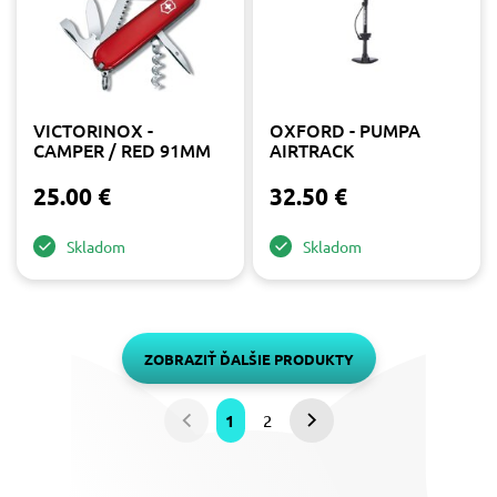
VICTORINOX -
OXFORD - PUMPA
CAMPER / RED 91MM
AIRTRACK
25.00 €
32.50 €
Skladom
Skladom
ZOBRAZIŤ ĎALŠIE PRODUKTY
1
2
Predchádzajúca
Nasledujúca
strana
strana