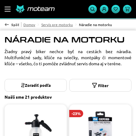
Späť
Domov
Servis pre motorku
Náradie na motorku
NÁRADIE NA MOTORKU
Materiál
Žiadny pravý biker nechce byť na cestách bez náradia.
Multifunkčné sady, kľúče na sviečky, montpáky či momentové
plast
1
kľúče – všetko, čo ti pomôže zvládnuť servis doma aj v teréne.
Cena
od
do
Filter
POUŽIŤ
Našli sme
21 produktov
-23%
Dostupnosť
Na sklade
17
Na objednávku
4