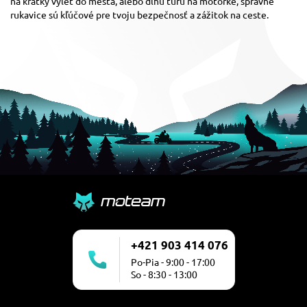
na krátky výlet do mesta, alebo dlhú túru na motorke, správne
rukavice sú kľúčové pre tvoju bezpečnosť a zážitok na ceste.
+421 903 414 076
Po-Pia - 9:00 - 17:00
So - 8:30 - 13:00