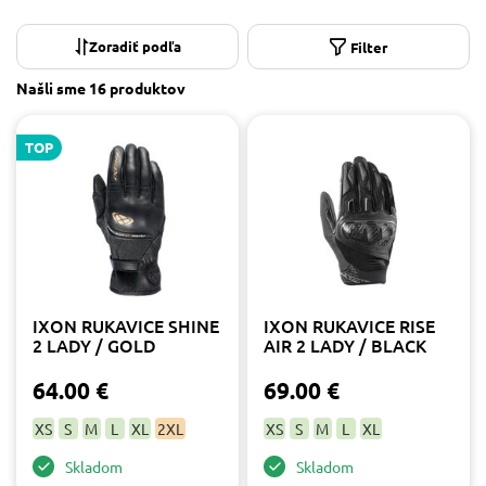
Na objednávku
3
Filter
Veľkosť
Našli sme
16 produktov
2XL
4
L
13
TOP
M
13
S
11
XL
15
XS
14
Výrobca
Furygan
7
IXON RUKAVICE SHINE
IXON RUKAVICE RISE
IXON
8
2 LADY / GOLD
AIR 2 LADY / BLACK
Rebelhorn
1
64.00 €
69.00 €
Farba
XS
S
M
L
XL
2XL
XS
S
M
L
XL
biela
1
čierna
6
Skladom
Skladom