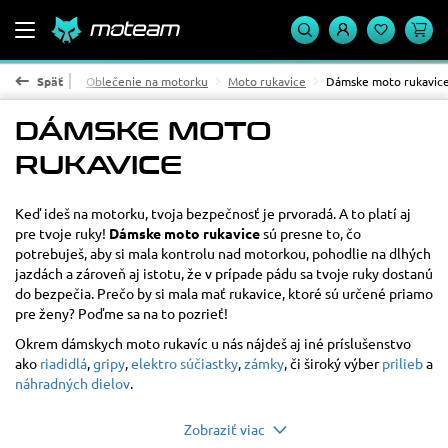
Domov
Späť
Oblečenie na motorku
Moto rukavice
Dámske moto rukavic
DÁMSKE MOTO
RUKAVICE
Materiál
koža
9
Keď ideš na motorku, tvoja bezpečnosť je prvoradá. A to platí aj
textil
5
pre tvoje ruky!
Dámske moto rukavice
sú presne to, čo
potrebuješ, aby si mala kontrolu nad motorkou, pohodlie na dlhých
Cena
jazdách a zároveň aj istotu, že v prípade pádu sa tvoje ruky dostanú
od
do
do bezpečia. Prečo by si mala mať rukavice, ktoré sú určené priamo
pre ženy? Poďme sa na to pozrieť!
POUŽIŤ
Okrem dámskych moto rukavíc u nás nájdeš aj iné príslušenstvo
ako
riadidlá
,
gripy
,
elektro súčiastky
,
zámky
, či široký výber
prilieb
a
náhradných dielov
.
Dostupnosť
Zobraziť viac
Na sklade
13