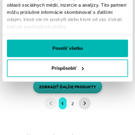
oblasti sociálnych médií, inzercie a analýzy. Títo partneri
IXON RUKAVICE GP5
IXON RUKAVICE
môžu príslušné informácie skombinovať s ďalšími
AIR LADY / BLACK
TEMPO AIR LADY /
údajmi, ktoré ste im poskytli alebo ktoré od vás získali,
BLACK
keď ste používali ich služby.
79.00 €
109.00 €
69.00 €
99.00 €
XL
XS
Povoliť všetko
Skladom
Skladom
Prispôsobiť
ZOBRAZIŤ ĎALŠIE PRODUKTY
1
2
Predchádzajúca
Nasledujúca
strana
strana