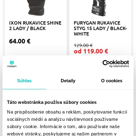
IXON RUKAVICE SHINE
FURYGAN RUKAVICE
2 LADY / BLACK
STYG 15 LADY / BLACK-
WHITE
64.00 €
129.00 €
od 119.00 €
XS
M
L
XL
2XL
XS
S
M
L
XL
Skladom
Skladom
Súhlas
Detaily
O cookies
-28%
-30%
Táto webstránka používa súbory cookies
Na prispôsobenie obsahu a reklám, poskytovanie funkcií
sociálnych médií a analýzu návštevnosti používame
súbory cookie. Informácie o tom, ako používate naše
webové stránky, poskytujeme aj našim partnerom v