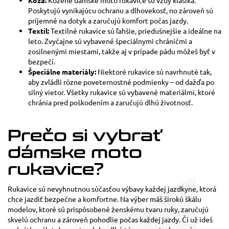
Koža:
Kožené dámske moto rukavice sú vždy klasika.
Poskytujú vynikajúcu ochranu a dlhovekosť, no zároveň sú
príjemné na dotyk a zaručujú komfort počas jazdy.
Textil:
Textilné rukavice sú ľahšie, priedušnejšie a ideálne na
leto. Zvyčajne sú vybavené špeciálnymi chráničmi a
zosilnenými miestami, takže aj v prípade pádu môžeš byť v
bezpečí.
Špeciálne materiály:
Niektoré rukavice sú navrhnuté tak,
aby zvládli rôzne poveternostné podmienky – od dažďa po
silný vietor. Všetky rukavice sú vybavené materiálmi, ktoré
chránia pred poškodením a zaručujú dlhú životnosť.
Prečo si vybrať
dámske moto
rukavice?
Rukavice sú nevyhnutnou súčasťou výbavy každej jazdkyne, ktorá
chce jazdiť bezpečne a komfortne. Na výber máš širokú škálu
modelov, ktoré sú prispôsobené ženskému tvaru ruky, zaručujú
skvelú ochranu a zároveň pohodlie počas každej jazdy. Či už ideš