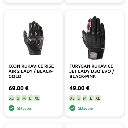
ružová
1
zlatá
2
IXON RUKAVICE RISE
FURYGAN RUKAVICE
AIR 2 LADY / BLACK-
JET LADY D3O EVO /
GOLD
BLACK-PINK
69.00 €
49.00 €
XS
S
M
L
XL
XS
S
M
L
XL
Skladom
Skladom