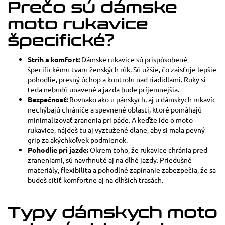
Prečo sú dámske
moto rukavice
špecifické?
Strih a komfort:
Dámske rukavice sú prispôsobené
špecifickému tvaru ženských rúk. Sú užšie, čo zaisťuje lepšie
pohodlie, presný úchop a kontrolu nad riadidlami. Ruky si
teda nebudú unavené a jazda bude príjemnejšia.
Bezpečnosť:
Rovnako ako u pánskych, aj u dámskych rukavíc
nechýbajú chrániče a spevnené oblasti, ktoré pomáhajú
minimalizovať zranenia pri páde. A keďže ide o moto
rukavice, nájdeš tu aj vyztužené dlane, aby si mala pevný
grip za akýchkoľvek podmienok.
Pohodlie pri jazde:
Okrem toho, že rukavice chránia pred
zraneniami, sú navrhnuté aj na dlhé jazdy. Priedušné
materiály, flexibilita a pohodlné zapínanie zabezpečia, že sa
budeš cítiť komfortne aj na dlhších trasách.
Typy dámskych moto