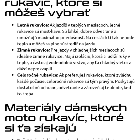
rukavíc, ktoré si
môžeš vybrať
Letné rukavice:
Ak jazdíš v teplých mesiacoch, letné
rukavice sú must-have. Sú ľahké, dobre odvetrané a
umožňujú maximálnu priedušnosť. Na cestách ti tak nebude
teplo a môžeš sa plne sústrediť na jazdu.
Zimné rukavice:
Pre jazdy v chladnejších mesiacoch sú
ideálne zimné rukavice. Majú izoláciu, ktorá ti udrží ruky v
teple, a často aj vodeodolnú vrstvu, aby ťa chladný vietor a
dážď neprekvapili.
Celoročné rukavice:
Ak preferuješ rukavice, ktoré zvládnu
každé počasie, celoročné rukavice sú tým pravým. Poskytujú
dostatočnú ochranu, odvetranie a zároveň aj teplenie, keď
to treba.
Materiály dámskych
moto rukavíc, ktoré
si ťa získajú