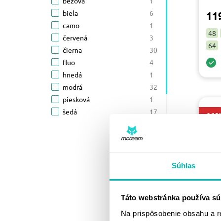
4XL
béžová
16
1
50
biela
8
6
11
52
camo
9
1
48
54
červená
10
3
64
56
čierna
7
30
58
fluo
8
4
60
hnedá
7
1
62
modrá
6
32
64
piesková
1
1
C-2XL
šedá
1
17
-11
C-3XL
zelená
1
4
C-4XL
žltá
1
1
C-5XL
1
C-6XL
1
Súhlas
C-7XL
1
L
27
M
23
Táto webstránka používa sú
S
21
Na prispôsobenie obsahu a r