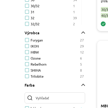
219
30/32
1
30/
31
1
40/
32
39
32/32
2
34
27
Výrobca
34/32
2
Furygan
27
36
31
IXON
29
36/32
2
MBW
12
38
28
Ozone
6
38/32
2
Rebelhorn
5
3XL
22
SHIMA
8
40
32
Trilobite
27
40/34
2
42
21
Farba
44
19
46
9
48
7
MBW