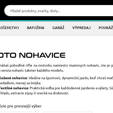
LUŠENSTVO
BATOŽINA
GARÁŽ
VÝPREDAJ
POUKÁŽ
OTO NOHAVICE
háňaš pohodlné
rifle na motorku
namiesto masívnych nohavíc, nie je p
 verzia nohavíc
takmer každého modelu.
Kožené nohavice
:
Ideálne na športovú, dynamickú jazdu, keď chceš mať
sedadlom, menej sa šmýka.
Textilné nohavice
: Praktická voľba pre každodenné jazdenie a výlety. S
chladu, vetracie zipsy či vrecká na drobnosti.
rie pre presnejší výber