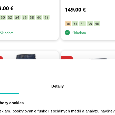
9.00 €
149.00 €
50
52
54
56
58
60
62
30
34
36
38
40
Skladom
Skladom
%
-8%
Detaily
bory cookies
eklám, poskytovanie funkcií sociálnych médií a analýzu návšte