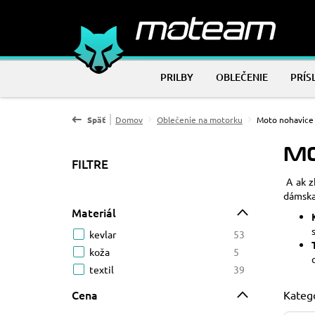
PRILBY
OBLEČENIE
PRÍS
Späť
Domov
Oblečenie na motorku
Moto nohavice
M
FILTRE
A ak z
dámska
Materiál
kevlar
53
koža
5
textil
39
Cena
Kategó