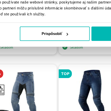
o používate naše webové stránky, poskytujeme aj našim partner
N NOHAVICE ALEX /
TRILOBITE - NOHAVICE 
to partneri môžu príslušné informácie skombinovať s ďalšími údaj
ONEWASH
DOUBLELAYER AAA MEN S
BLUE
ď ste používali ich služby.
159.00 €
.00 €
219.00 €
239.00 €
30
32
34
36
38
40
42
Prispôsobiť
32
34
36
38
40
46
Skladom
Skladom
%
TOP