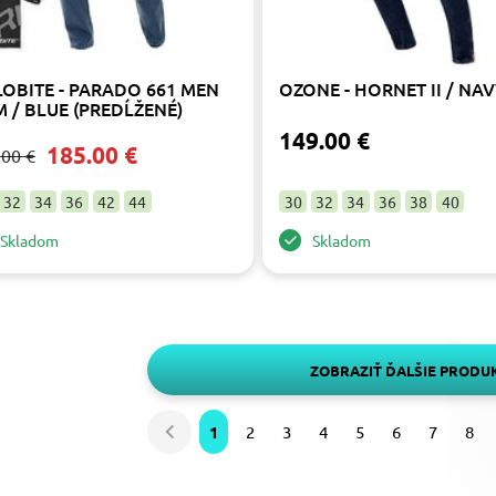
LOBITE - PARADO 661 MEN
OZONE - HORNET II / NA
M / BLUE (PREDĹŽENÉ)
149.00 €
185.00 €
.00 €
32
34
36
42
44
30
32
34
36
38
40
Skladom
Skladom
ZOBRAZIŤ ĎALŠIE PRODU
1
2
3
4
5
6
7
8
Predchádzajúca
strana