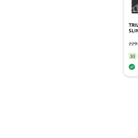
TRI
SLI
229
30