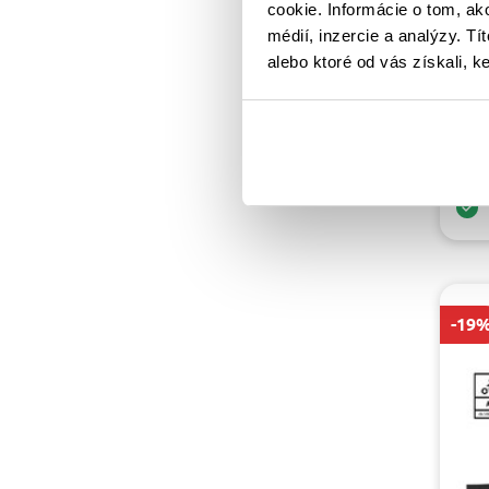
XL
31
cookie. Informácie o tom, ak
IXO
XS
5
médií, inzercie a analýzy. Tí
ST
alebo ktoré od vás získali, ke
179
30
-19