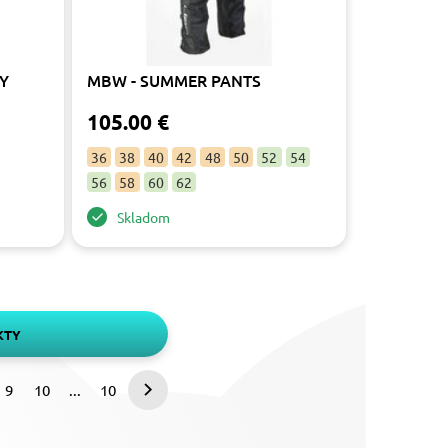
VY
MBW - SUMMER PANTS
105.00 €
36
38
40
42
48
50
52
54
56
58
60
62
Skladom
KTY
9
10
...
10
Nasledujúca
strana