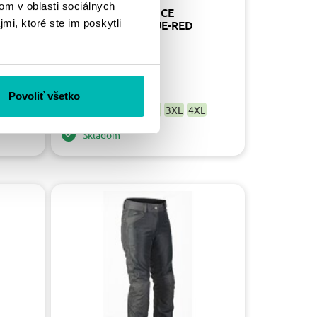
om v oblasti sociálnych
PARADO
FURYGAN NOHAVICE
mi, ktoré ste im poskytli
LIM /
KILLINGTON / BLUE-RED
219.00 €
44
Povoliť všetko
S
M
L
XL
2XL
3XL
4XL
Skladom