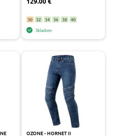
129.00 €
30
32
34
36
38
40
Skladom
RNE
OZONE - HORNET II