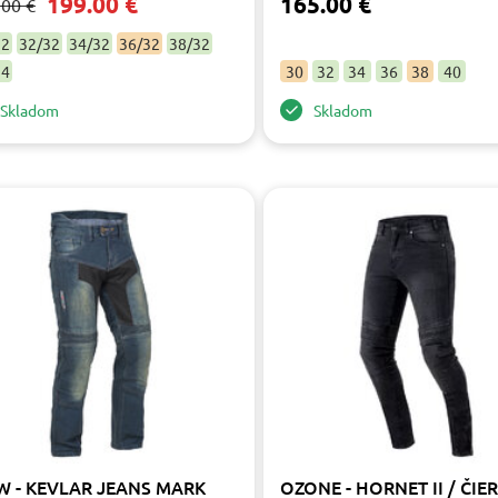
199.00 €
165.00 €
.00 €
32
32/32
34/32
36/32
38/32
34
30
32
34
36
38
40
Skladom
Skladom
 - KEVLAR JEANS MARK
OZONE - HORNET II / ČIE