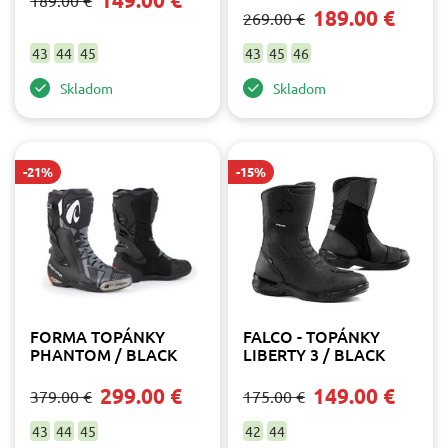
189.00 €
189.00 €
269.00 €
Furygan
3
IXON
2
43
44
45
43
45
46
SIDI
1
Skladom
Skladom
Farba
červená
1
čierna
11
-21%
-15%
hnedá
1
šedá
1
FORMA TOPÁNKY
FALCO - TOPÁNKY
PHANTOM / BLACK
LIBERTY 3 / BLACK
299.00 €
149.00 €
379.00 €
175.00 €
43
44
45
42
44