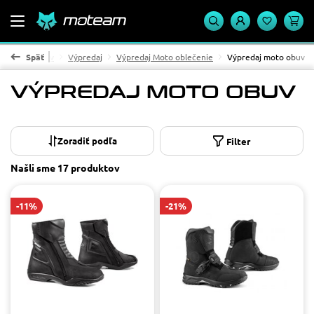
Späť
Domov
Výpredaj
Výpredaj Moto oblečenie
Výpredaj moto obuv
VÝPREDAJ MOTO OBUV
Materiál
koža
3
Filter
mikrovlákno
9
Našli sme
17 produktov
Cena
od
do
-11%
-21%
POUŽIŤ
Dostupnosť
Na sklade
17