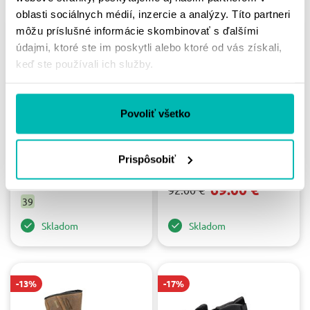
oblasti sociálnych médií, inzercie a analýzy. Títo partneri
môžu príslušné informácie skombinovať s ďalšími
-31%
-25%
údajmi, ktoré ste im poskytli alebo ktoré od vás získali,
keď ste používali ich služby.
Povoliť všetko
MBW TOPÁNKY TR113
MBW TOPANKY TR 215
Prispôsobiť
"41"
89.00 €
129.00 €
69.00 €
92.00 €
39
Skladom
Skladom
-13%
-17%