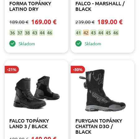
FORMA TOPÁNKY
FALCO - MARSHALL /
LATINO DRY
BLACK
Veľkosť
169.00 €
189.00 €
189.00 €
239.00 €
36
37
38
43
44
46
41
42
43
44
45
46
36
1
Skladom
Skladom
37
2
38
1
39
1
-21%
-30%
41
1
42
3
43
8
44
7
45
6
46
3
47
2
Výrobca
FALCO TOPÁNKY
FURYGAN TOPÁNKY
LAND 3 / BLACK
CHATTAN D3O /
Falco
4
BLACK
149.00 €
Forma moto čižmy
4