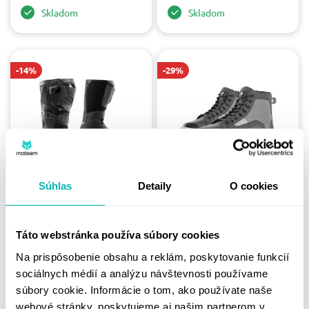
Skladom
Skladom
-14%
-29%
FALCO - TOPÁNKY
FURYGAN TOPÁNKY
Súhlas
Detaily
O cookies
DURANT 2 / BLACK
STOCKTON D3O -
PEARL/GREY
239.00 €
279.00 €
99.00 €
Táto webstránka používa súbory cookies
139.00 €
Na prispôsobenie obsahu a reklám, poskytovanie funkcií
43
45
43
44
sociálnych médií a analýzu návštevnosti používame
Skladom
Skladom
súbory cookie. Informácie o tom, ako používate naše
webové stránky, poskytujeme aj našim partnerom v