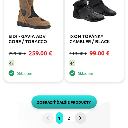
SIDI - GAVIA ADV
IXON TOPÁNKY
GORE / TOBACCO
GAMBLER / BLACK
259.00 €
99.00 €
299.00 €
119.00 €
43
44
Skladom
Skladom
ZOBRAZIŤ ĎALŠIE PRODUKTY
1
2
Predchádzajúca
Nasledujúca
strana
strana