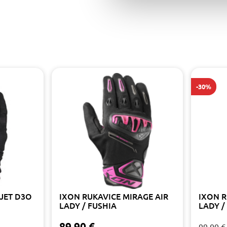
-30%
JET D3O
IXON RUKAVICE MIRAGE AIR
IXON R
LADY / FUSHIA
LADY /
89.90 €
99.00 €