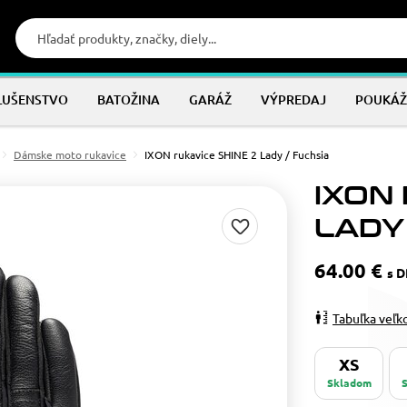
LUŠENSTVO
BATOŽINA
GARÁŽ
VÝPREDAJ
POUKÁŽ
Dámske moto rukavice
IXON rukavice SHINE 2 Lady / Fuchsia
IXON 
LADY
64.00 €
s 
Tabuľka veľk
XS
Skladom