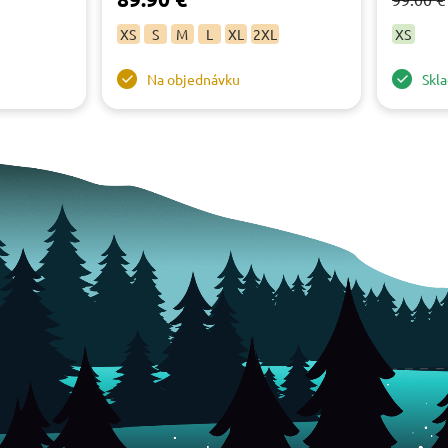
XS
S
M
L
XL
2XL
XS
Na objednávku
Skl