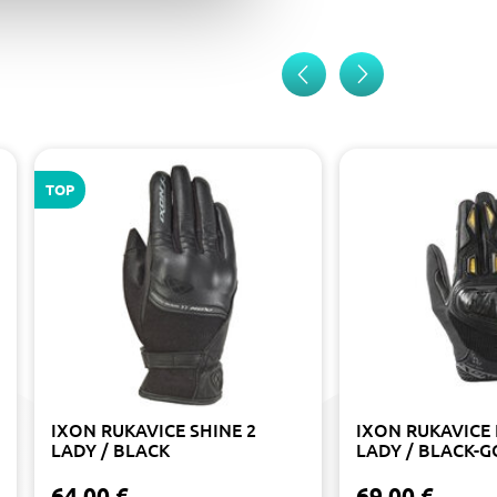
TOP
IXON RUKAVICE SHINE 2
IXON RUKAVICE R
LADY / BLACK
LADY / BLACK-
64.00 €
69.00 €