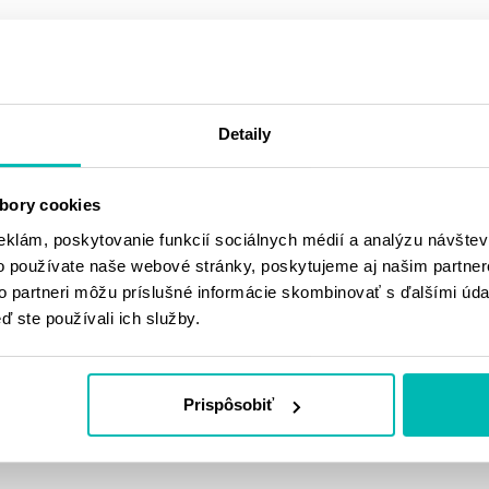
Materiál: kozia koža, MESH
Detaily
bory cookies
eklám, poskytovanie funkcií sociálnych médií a analýzu návšte
o používate naše webové stránky, poskytujeme aj našim partner
to partneri môžu príslušné informácie skombinovať s ďalšími údaj
MOHLO BY SA
ď ste používali ich služby.
VÁM PÁČIŤ
Prispôsobiť