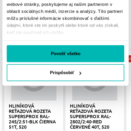
webové stránky, poskytujeme aj našim partnerom v
oblasti sociálnych médií, inzercie a analýzy. Títo partneri
môžu príslušné informácie skombinovať s ďalšími
údajmi, ktoré ste im poskytli alebo ktoré od vás získali,
keď ste používali ich služby.
PODOBNÉ PRODUKTY
Povoliť všetko
-15%
-15%
-
Prispôsobiť
HLINÍKOVÁ
HLINÍKOVÁ
REŤAZOVÁ ROZETA
REŤAZOVÁ ROZETA
SUPERSPROX RAL-
SUPERSPROX RAL-
245/2:51-BLK ČIERNA
2802/2:40-RED
51T, 520
ČERVENÉ 40T, 520