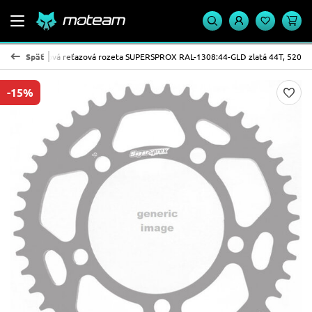
5-T6
Späť
Hliníková reťazová rozeta SUPERSPROX RAL-1308:44-GLD zlatá 44T, 520
-15%