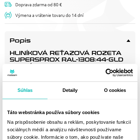
Doprava zdarma od 80 €
Výmena a vrátenie tovaru do 14 dní
Popis
HLINÍKOVÁ REŤAZOVÁ ROZETA
SUPERSPROX RAL-1308:44-GLD
ZLATÁ 44T, 520
Rozeta nejvyšší kvality z materiálu 7075-T6 s pevnějšími zuby
pro prodloužení životnosti řetězové sady.
Súhlas
Detaily
O cookies
Doprava a vrátenie
Táto webstránka používa súbory cookies
Na prispôsobenie obsahu a reklám, poskytovanie funkcií
MOHLO BY SA VÁM
sociálnych médií a analýzu návštevnosti používame
PÁČIŤ
súbory cookie. Informácie o tom, ako používate naše