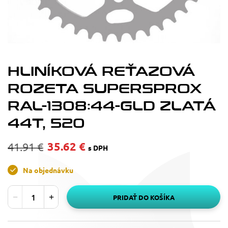
HLINÍKOVÁ REŤAZOVÁ
ROZETA SUPERSPROX
RAL-1308:44-GLD ZLATÁ
44T, 520
35.62 €
41.91 €
s DPH
Na objednávku
PRIDAŤ DO KOŠÍKA