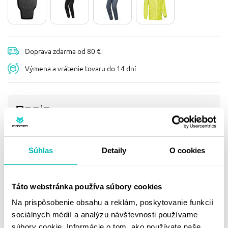
Doprava zdarma od 80 €
Výmena a vrátenie tovaru do 14 dní
Popis
IXON - BUNDA STRIKER 2 /
BLACK-WHITE
Súhlas
Detaily
O cookies
Striker 2 značí znovuzrodenie vlajkovej lodi od Ixonu. S
jej ostrými líniami a športovým vzhľadom si ťa
nepochybne získa. Nájdeš v nej aj vysokokvalitnú
Táto webstránka používa súbory cookies
nepremokavú, tepelnú membránu.
Na prispôsobenie obsahu a reklám, poskytovanie funkcií
sociálnych médií a analýzu návštevnosti používame
Vychytávky:
súbory cookie. Informácie o tom, ako používate naše