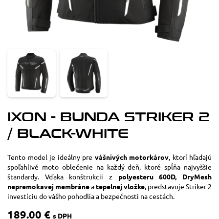
IXON - BUNDA STRIKER 2
/ BLACK-WHITE
Tento model je ideálny pre
vášnivých motorkárov
, ktorí hľadajú
spoľahlivé moto oblečenie na každý deň, ktoré spĺňa najvyššie
štandardy. Vďaka konštrukcii z
polyesteru 600D, DryMesh
nepremokavej membráne
a
tepelnej vložke
, predstavuje Striker 2
investíciu do vášho pohodlia a bezpečnosti na cestách.
189.00 €
s DPH