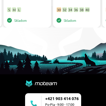
S
M
L
30
32
34
36
38
40
Skladom
Skladom
+421 903 414 076
Po-Pia - 9:00 - 17:00