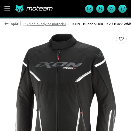
moto bundy
Späť
Textilné bundy na motorku
IXON - Bunda STRIKER 2 / Black-Whi