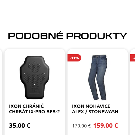
PODOBNÉ PRODUKTY
-11%
-
IXON CHRÁNIČ
IXON NOHAVICE
CHRBÁT IX-PRO BFB-2
ALEX / STONEWASH
35.00 €
159.00 €
179.00 €