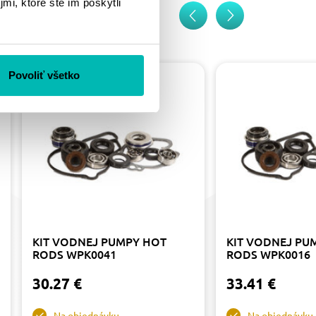
mi, ktoré ste im poskytli
Povoliť všetko
KIT VODNEJ PUMPY HOT
KIT VODNEJ PU
RODS WPK0041
RODS WPK0016
30.27 €
33.41 €
Na objednávku
Na objednávku