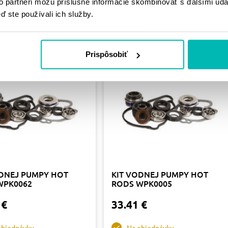
PODOBNÉ
to partneri môžu príslušné informácie skombinovať s ďalšími údaj
ď ste používali ich služby.
PRODUKTY
Prispôsobiť
ODNEJ PUMPY HOT
KIT VODNEJ PUMPY HOT
WPK0062
RODS WPK0005
 €
33.41 €
objednávku
Na objednávku