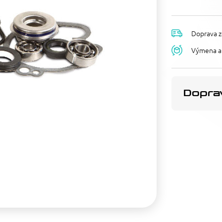
Doprava z
Výmena a 
Doprav