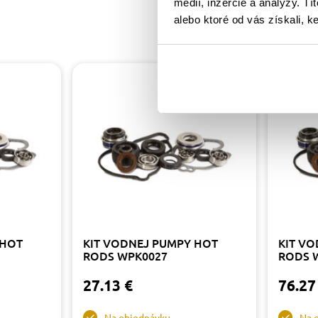
médií, inzercie a analýzy. Tí
alebo ktoré od vás získali, ke
 HOT
KIT VODNEJ PUMPY HOT
KIT V
RODS WPK0027
RODS 
27.13 €
76.27
Na objednávku
Na 