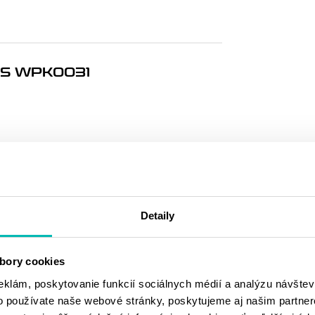
S WPK0031
MOHLO BY SA
VÁM PÁČIŤ
Detaily
bory cookies
eklám, poskytovanie funkcií sociálnych médií a analýzu návšte
o používate naše webové stránky, poskytujeme aj našim partner