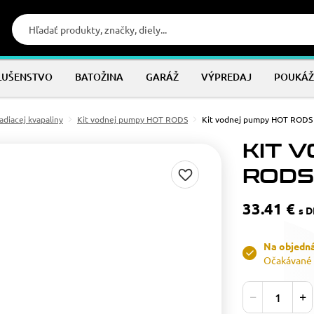
LUŠENSTVO
BATOŽINA
GARÁŽ
VÝPREDAJ
POUKÁŽ
adiacej kvapaliny
Kit vodnej pumpy HOT RODS
Kit vodnej pumpy HOT ROD
KIT 
RODS
33.41 €
s 
Na objedn
Očakávané 