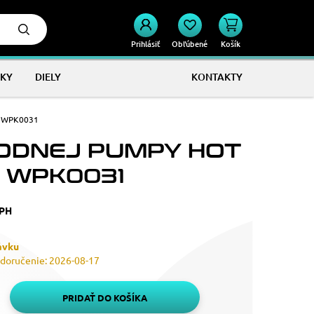
Prihlásiť
Obľúbené
Košík
KY
DIELY
KONTAKTY
S WPK0031
VODNEJ PUMPY HOT
 WPK0031
DPH
ávku
doručenie: 2026-08-17
PRIDAŤ DO KOŠÍKA