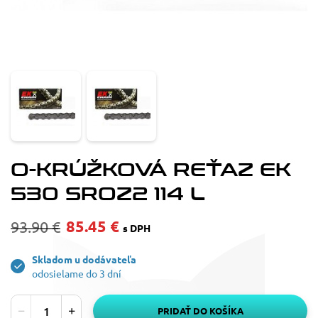
O-KRÚŽKOVÁ REŤAZ EK
530 SROZ2 114 L
85.45 €
93.90 €
s DPH
Skladom u dodávateľa
odosielame do 3 dní
PRIDAŤ DO KOŠÍKA