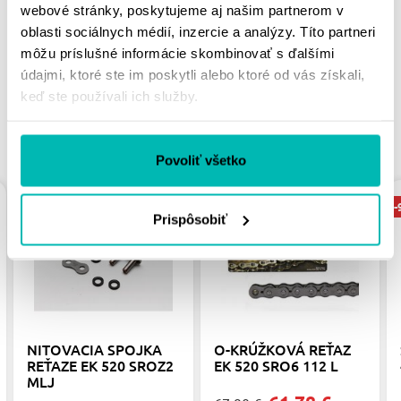
webové stránky, poskytujeme aj našim partnerom v
PÁČIŤ
oblasti sociálnych médií, inzercie a analýzy. Títo partneri
môžu príslušné informácie skombinovať s ďalšími
údajmi, ktoré ste im poskytli alebo ktoré od vás získali,
keď ste používali ich služby.
PODOBNÉ PRODUKTY
Povoliť všetko
-9%
-9%
-
Prispôsobiť
NITOVACIA SPOJKA
O-KRÚŽKOVÁ REŤAZ
REŤAZE EK 520 SROZ2
EK 520 SRO6 112 L
MLJ