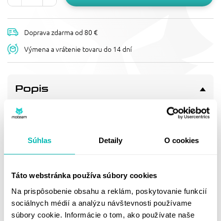
Doprava zdarma od 80 €
Výmena a vrátenie tovaru do 14 dní
Popis
O-KRÚŽKOVÁ REŤAZ EK 530
SROZ2 114 L
Řetěz O-kroužkový 114 čl., pevnost 40 kN (včetně spojky),
Súhlas
Detaily
O cookies
životnostní index 1,000, NOVÁ GENERACE 2015
Doprava a vrátenie
Táto webstránka používa súbory cookies
Na prispôsobenie obsahu a reklám, poskytovanie funkcií
sociálnych médií a analýzu návštevnosti používame
MOHLO BY SA VÁM
súbory cookie. Informácie o tom, ako používate naše