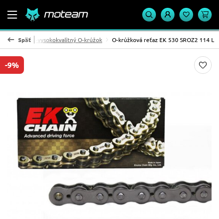
 reťaze -SRO -vysokokvalitný O-krúžok
Späť
O-krúžková reťaz EK 530 SROZ2 114 L
-9%