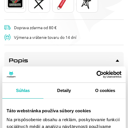
Doprava zdarma od 80 €
Výmena a vrátenie tovaru do 14 dní
Popis
PODLOŽKA ŠPZ - DUCATI
Podložka pod ŠPZ na motorky od 125ccm.
Kvalitný vystúpený
nápis a logo výrobcu.
Súhlas
Detaily
O cookies
Celkový rozmer podložky 249x184x18 mm.
Táto webstránka používa súbory cookies
Doprava a vrátenie
Na prispôsobenie obsahu a reklám, poskytovanie funkcií
sociálnych médií a analýzu návštevnosti používame