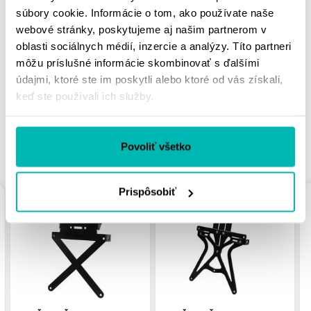
súbory cookie. Informácie o tom, ako používate naše
webové stránky, poskytujeme aj našim partnerom v
MOHLO BY SA VÁM
oblasti sociálnych médií, inzercie a analýzy. Títo partneri
PÁČIŤ
môžu príslušné informácie skombinovať s ďalšími
údajmi, ktoré ste im poskytli alebo ktoré od vás získali,
keď ste používali ich služby.
Povoliť všetko
PODOBNÉ PRODUKTY
Prispôsobiť