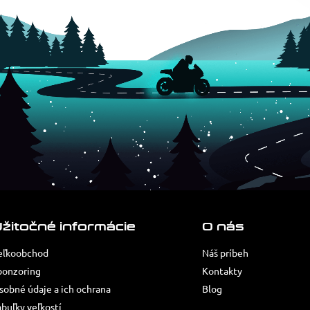
žitočné informácie
O nás
eľkoobchod
Náš príbeh
ponzoring
Kontakty
sobné údaje a ich ochrana
Blog
abuľky veľkostí