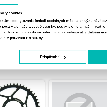
MOHLO BY SA
bory cookies
VÁM PÁČIŤ
eklám, poskytovanie funkcií sociálnych médií a analýzu návšte
o používate naše webové stránky, poskytujeme aj našim partner
to partneri môžu príslušné informácie skombinovať s ďalšími údaj
ď ste používali ich služby.
Prispôsobiť
PODOBNÉ
PRODUKTY