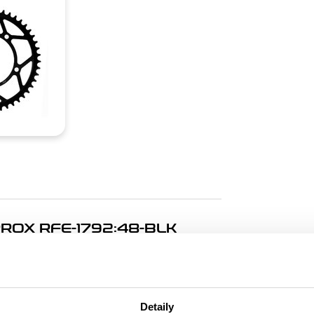
OX RFE-1792:48-BLK
. Rozeta 48z, řetěz 525.
Detaily