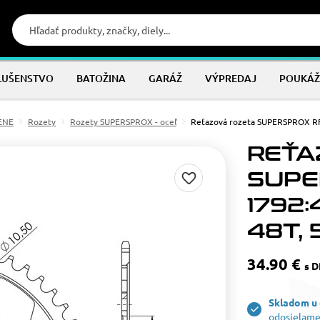
LUŠENSTVO
BATOŽINA
GARÁŽ
VÝPREDAJ
POUKÁŽ
MENE
Rozety
Rozety SUPERSPROX - oceľ
Reťazová rozeta SUPERSPROX RF
REŤA
SUPE
1792:
48T, 
34.90 €
s 
Skladom u
odosielame