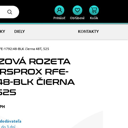
Prihlásiť
Obľúbené
Košík
KY
DIELY
KONTAKTY
E-1792:48-BLK čierna 48T, 525
ZOVÁ ROZETA
RSPROX RFE-
48-BLK ČIERNA
525
DPH
 dodávateľa
 do 3 dní