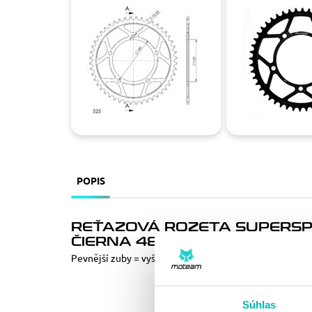
POPIS
REŤAZOVÁ ROZETA SUPERSPR
ČIERNA 48T, 525
Pevnější zuby = vyšší životnost řetězové sady až o 10%
Súhlas