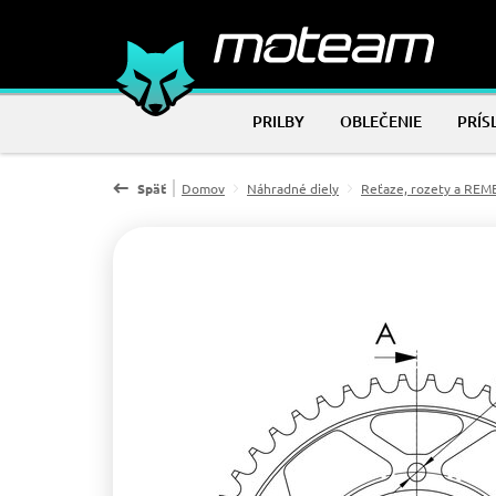
PRILBY
OBLEČENIE
PRÍS
Späť
Domov
Náhradné diely
Reťaze, rozety a RE