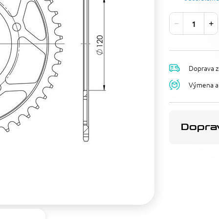
Doprava z
Výmena a 
Doprav