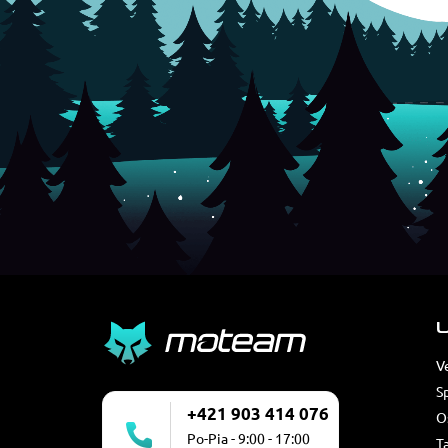
U
V
S
+421 903 414 076
O
Po-Pia - 9:00 - 17:00
T