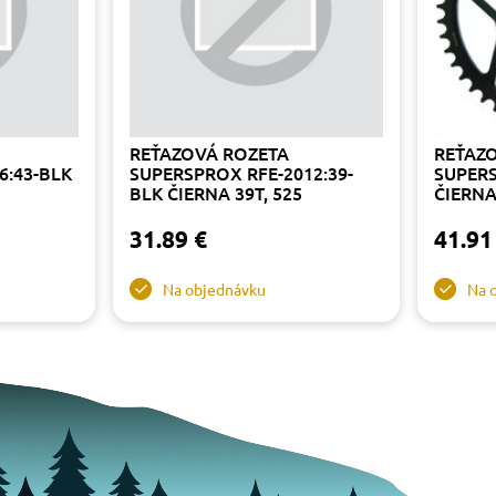
REŤAZOVÁ ROZETA
REŤAZ
6:43-BLK
SUPERSPROX RFE-2012:39-
SUPERS
BLK ČIERNA 39T, 525
ČIERNA
31.89 €
41.91
Na objednávku
Na 