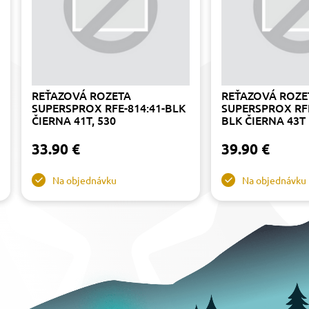
REŤAZOVÁ ROZETA
REŤAZOVÁ ROZE
SUPERSPROX RFE-814:41-BLK
SUPERSPROX RFE
ČIERNA 41T, 530
BLK ČIERNA 43T
33.90 €
39.90 €
Na objednávku
Na objednávku