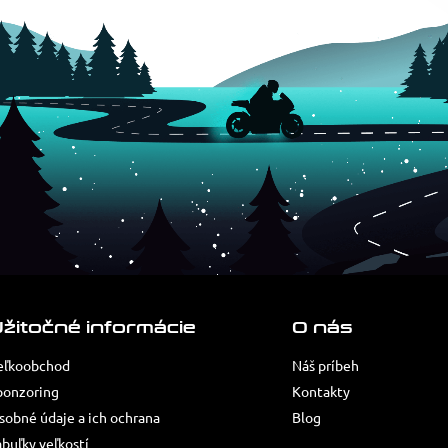
žitočné informácie
O nás
eľkoobchod
Náš príbeh
ponzoring
Kontakty
sobné údaje a ich ochrana
Blog
abuľky veľkostí