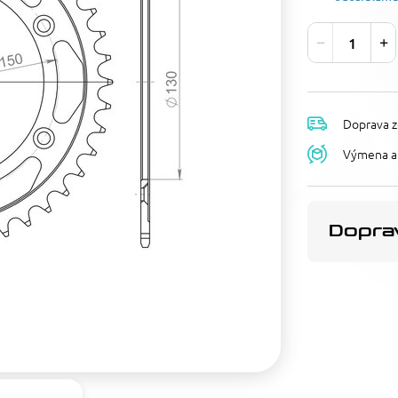
Doprava z
Výmena a 
Doprav