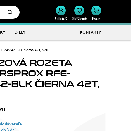
Prihlásiť
Obľúbené
Košík
KY
DIELY
KONTAKTY
E-245:42-BLK čierna 42T, 520
ZOVÁ ROZETA
RSPROX RFE-
2-BLK ČIERNA 42T,
DPH
 dodávateľa
 do 3 dní