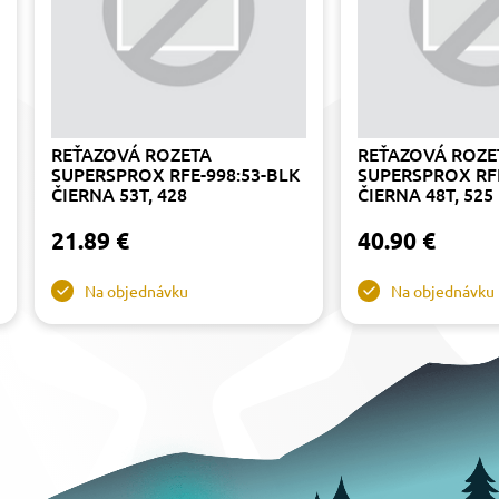
REŤAZOVÁ ROZETA
REŤAZOVÁ ROZE
SUPERSPROX RFE-998:53-BLK
SUPERSPROX RFE
ČIERNA 53T, 428
ČIERNA 48T, 525
21.89 €
40.90 €
Na objednávku
Na objednávku