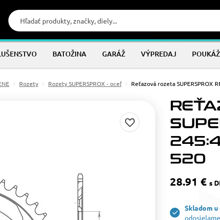
LUŠENSTVO
BATOŽINA
GARÁŽ
VÝPREDAJ
POUKÁŽ
MENE
Rozety
Rozety SUPERSPROX - oceľ
Reťazová rozeta SUPERSPROX RF
REŤA
SUPE
245:4
520
28.91 €
s 
Skladom u
odosielame