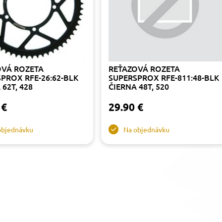
OVÁ ROZETA
REŤAZOVÁ ROZETA
PROX RFE-26:62-BLK
SUPERSPROX RFE-811:48-BLK
 62T, 428
ČIERNA 48T, 520
 €
29.90 €
objednávku
Na objednávku