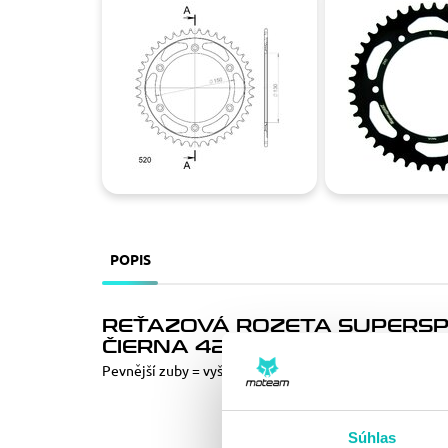
POPIS
REŤAZOVÁ ROZETA SUPERSP
ČIERNA 42T, 520
Pevnější zuby = vyšší životnost řetězové sady až o 10%
Súhlas