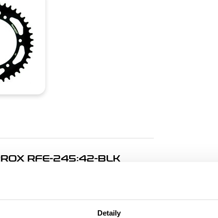
ROX RFE-245:42-BLK
. Rozeta 42z, řetěz 520.
Detaily