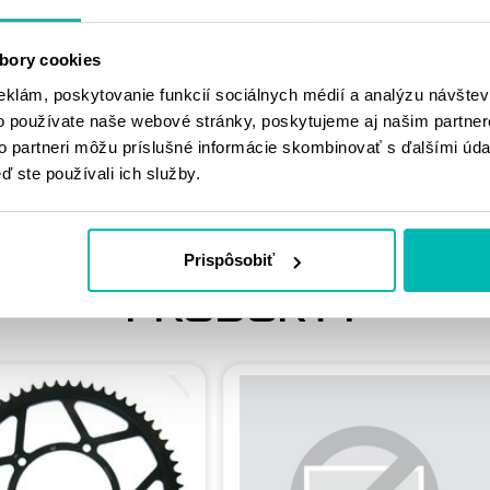
MOHLO BY SA
bory cookies
VÁM PÁČIŤ
eklám, poskytovanie funkcií sociálnych médií a analýzu návšte
o používate naše webové stránky, poskytujeme aj našim partner
to partneri môžu príslušné informácie skombinovať s ďalšími údaj
ď ste používali ich služby.
Prispôsobiť
PODOBNÉ
PRODUKTY