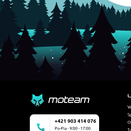
U
V
S
+421 903 414 076
O
Po-Pia - 9:00 - 17:00
T