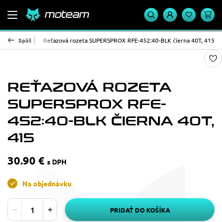
PROX - oceľ
Späť
Reťazová rozeta SUPERSPROX RFE-452:40-BLK čierna 40T, 415
REŤAZOVÁ ROZETA
SUPERSPROX RFE-
452:40-BLK ČIERNA 40T,
415
30.90 €
s DPH
Na objednávku
PRIDAŤ DO KOŠÍKA