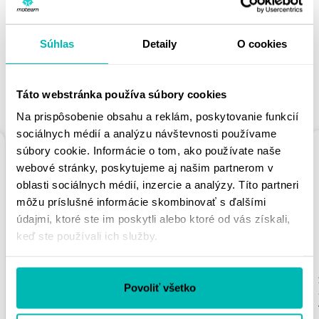
PÁČIŤ
Súhlas
Detaily
O cookies
Táto webstránka používa súbory cookies
PODOBNÉ PRODUKTY
Na prispôsobenie obsahu a reklám, poskytovanie funkcií
sociálnych médií a analýzu návštevnosti používame
súbory cookie. Informácie o tom, ako používate naše
webové stránky, poskytujeme aj našim partnerom v
oblasti sociálnych médií, inzercie a analýzy. Títo partneri
môžu príslušné informácie skombinovať s ďalšími
údajmi, ktoré ste im poskytli alebo ktoré od vás získali,
keď ste používali ich služby.
REŤAZOVÁ ROZETA
REŤAZOVÁ ROZETA
SUPERSPROX RFE-
SUPERSPROX RFE-
Povoliť všetko
2012:39-BLK ČIERNA
26:62-BLK ČIERNA 62T,
39T, 525
428