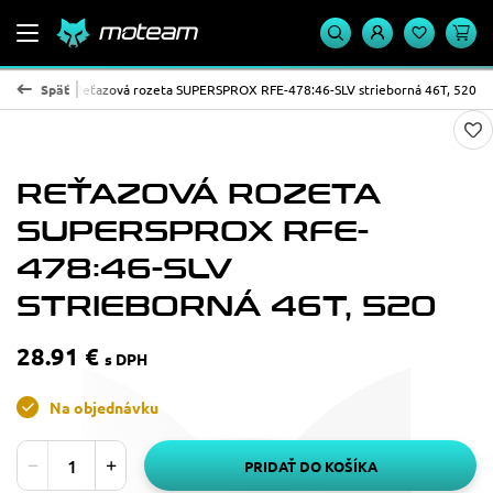
X - oceľ
Späť
Reťazová rozeta SUPERSPROX RFE-478:46-SLV strieborná 46T, 520
REŤAZOVÁ ROZETA
SUPERSPROX RFE-
478:46-SLV
STRIEBORNÁ 46T, 520
28.91 €
s DPH
Na objednávku
PRIDAŤ DO KOŠÍKA