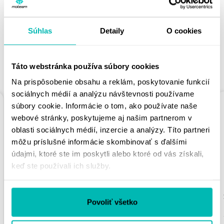
PÁČIŤ
Súhlas
Detaily
O cookies
Táto webstránka používa súbory cookies
PODOBNÉ PRODUKTY
Na prispôsobenie obsahu a reklám, poskytovanie funkcií
sociálnych médií a analýzu návštevnosti používame
súbory cookie. Informácie o tom, ako používate naše
webové stránky, poskytujeme aj našim partnerom v
oblasti sociálnych médií, inzercie a analýzy. Títo partneri
môžu príslušné informácie skombinovať s ďalšími
údajmi, ktoré ste im poskytli alebo ktoré od vás získali,
keď ste používali ich služby.
REŤAZOVÁ ROZETA
REŤAZOVÁ ROZETA
SUPERSPROX RFE-
SUPERSPROX RFE-
Povoliť všetko
2012:39-BLK ČIERNA
480:47-BLK ČIERNA
39T, 525
47T, 525