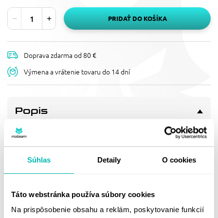
PRIDAŤ DO KOŠÍKA
Doprava zdarma od 80 €
Výmena a vrátenie tovaru do 14 dní
Popis
REŤAZOVÁ ROZETA
SUPERSPROX RFE-6615:51-BLK
ČIERNA 51T, 420
Súhlas
Detaily
O cookies
Pevnější zuby = vyšší životnost řetězové sady až o 10%.
Rozeta 51z, řetěz 420.
Táto webstránka používa súbory cookies
Doprava a vrátenie
Na prispôsobenie obsahu a reklám, poskytovanie funkcií