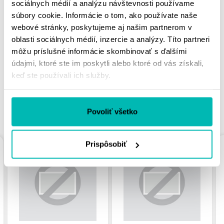
sociálnych médií a analýzu návštevnosti používame
súbory cookie. Informácie o tom, ako používate naše
MOHLO BY SA VÁM
webové stránky, poskytujeme aj našim partnerom v
oblasti sociálnych médií, inzercie a analýzy. Títo partneri
PÁČIŤ
môžu príslušné informácie skombinovať s ďalšími
údajmi, ktoré ste im poskytli alebo ktoré od vás získali,
keď ste používali ich služby.
PODOBNÉ PRODUKTY
Povoliť všetko
Prispôsobiť