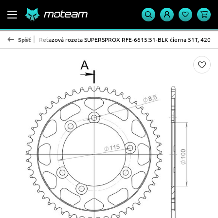
ROX - oceľ
Späť
Reťazová rozeta SUPERSPROX RFE-6615:51-BLK čierna 51T, 420