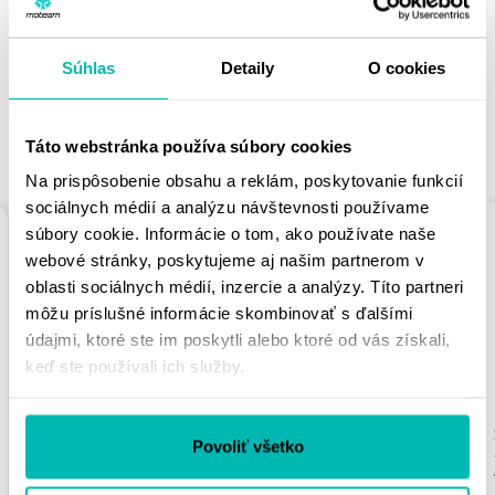
PÁČIŤ
Súhlas
Detaily
O cookies
Táto webstránka používa súbory cookies
PODOBNÉ PRODUKTY
Na prispôsobenie obsahu a reklám, poskytovanie funkcií
sociálnych médií a analýzu návštevnosti používame
súbory cookie. Informácie o tom, ako používate naše
webové stránky, poskytujeme aj našim partnerom v
oblasti sociálnych médií, inzercie a analýzy. Títo partneri
môžu príslušné informácie skombinovať s ďalšími
údajmi, ktoré ste im poskytli alebo ktoré od vás získali,
keď ste používali ich služby.
REŤAZOVÁ ROZETA
REŤAZOVÁ ROZETA
SUPERSPROX RFE-
SUPERSPROX RFE-
Povoliť všetko
2012:39-BLK ČIERNA
833:41-BLK ČIERNA
39T, 525
41T, 428