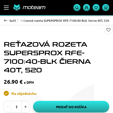
ROX - oceľ
Späť
Reťazová rozeta SUPERSPROX RFE-7100:40-BLK čierna 40T, 520
REŤAZOVÁ ROZETA
SUPERSPROX RFE-
7100:40-BLK ČIERNA
40T, 520
26.90 €
s DPH
Na objednávku
PRIDAŤ DO KOŠÍKA