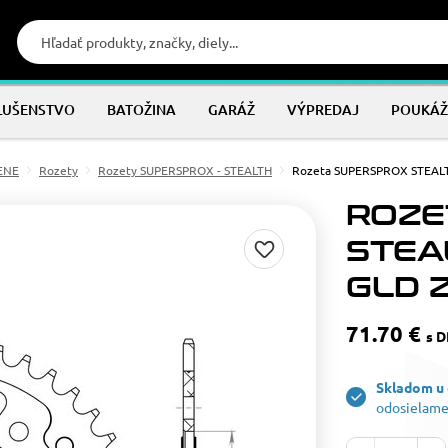
LUŠENSTVO
BATOŽINA
GARÁŽ
VÝPREDAJ
POUKÁŽ
MENE
Rozety
Rozety SUPERSPROX - STEALTH
Rozeta SUPERSPROX STEALTH
ROZE
STEAL
GLD Z
71.70 €
s 
Skladom u
odosielame