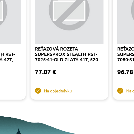
REŤAZOVÁ ROZETA
REŤAZ
H RST-
SUPERSPROX STEALTH RST-
SUPERS
Á 42T,
7025:41-GLD ZLATÁ 41T, 520
7080:5
77.07 €
96.78
Na objednávku
Na 