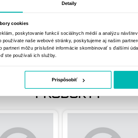
Detaily
MOHLO BY SA
bory cookies
VÁM PÁČIŤ
eklám, poskytovanie funkcií sociálnych médií a analýzu návšte
o používate naše webové stránky, poskytujeme aj našim partner
to partneri môžu príslušné informácie skombinovať s ďalšími údaj
ď ste používali ich služby.
Prispôsobiť
PODOBNÉ
PRODUKTY