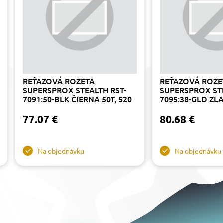
REŤAZOVÁ ROZETA
REŤAZOVÁ ROZE
SUPERSPROX STEALTH RST-
SUPERSPROX STE
7091:50-BLK ČIERNA 50T, 520
7095:38-GLD ZLA
77.07 €
80.68 €
Na objednávku
Na objednávku