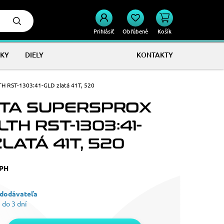
Prihlásiť
Obľúbené
Košík
KY
DIELY
KONTAKTY
 RST-1303:41-GLD zlatá 41T, 520
TA SUPERSPROX
TH RST-1303:41-
LATÁ 41T, 520
DPH
 dodávateľa
 do 3 dní