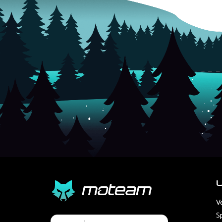
U
V
S