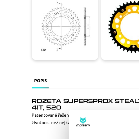
POPIS
ROZETA SUPERSPROX STEALTH
41T, 520
Patentované řešení pro dlouhou životnost/nízkou hmot
životnost než nejkvalitnější hliníkové rozety.