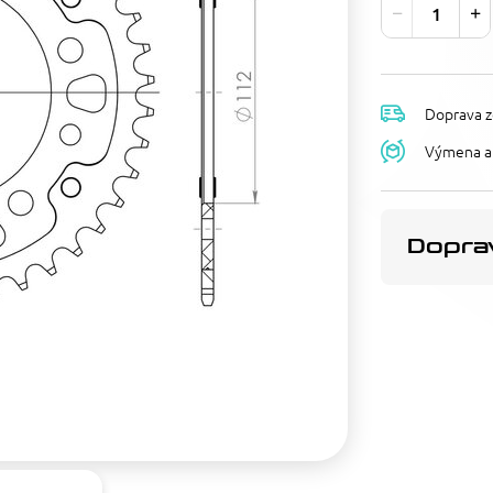
Doprava z
Výmena a 
Doprav