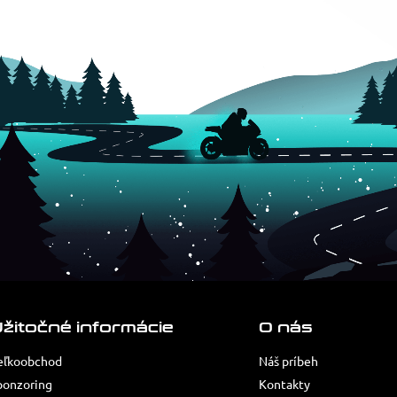
žitočné informácie
O nás
eľkoobchod
Náš príbeh
ponzoring
Kontakty