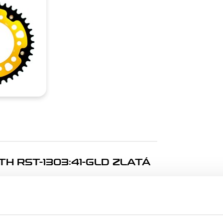
 RST-1303:41-GLD ZLATÁ
nost s nejpevnějším snýtováním na trhu. 3x delší