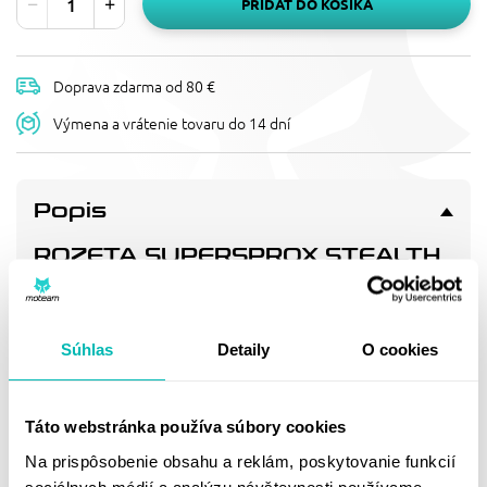
PRIDAŤ DO KOŠÍKA
Doprava zdarma od 80 €
Výmena a vrátenie tovaru do 14 dní
Popis
ROZETA SUPERSPROX STEALTH
RST-210:46-GLD ZLATÁ 46T, 520
Patentované řešení pro dlouhou životnost/nízkou hmotnost
s nejpevnějším snýtováním na trhu. 3x delší životnost než
Súhlas
Detaily
O cookies
nejkvalitnější hliníkové rozety.
Doprava a vrátenie
Táto webstránka používa súbory cookies
Na prispôsobenie obsahu a reklám, poskytovanie funkcií
sociálnych médií a analýzu návštevnosti používame