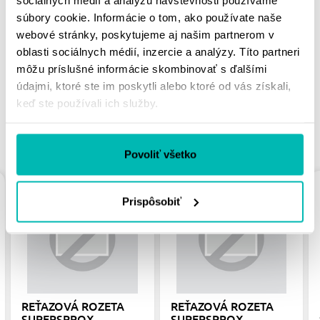
MOHLO BY SA VÁM
súbory cookie. Informácie o tom, ako používate naše
webové stránky, poskytujeme aj našim partnerom v
PÁČIŤ
oblasti sociálnych médií, inzercie a analýzy. Títo partneri
môžu príslušné informácie skombinovať s ďalšími
údajmi, ktoré ste im poskytli alebo ktoré od vás získali,
keď ste používali ich služby.
PODOBNÉ PRODUKTY
Povoliť všetko
Prispôsobiť
REŤAZOVÁ ROZETA
REŤAZOVÁ ROZETA
SUPERSPROX
SUPERSPROX