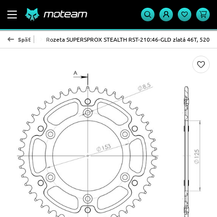
OX - STEALTH
Späť
Rozeta SUPERSPROX STEALTH RST-210:46-GLD zlatá 46T, 520