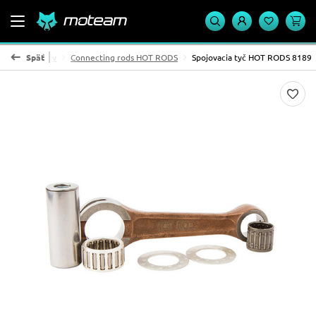
Ojničné sady
Späť
Connecting rods HOT RODS
Spojovacia tyč HOT RODS 8189