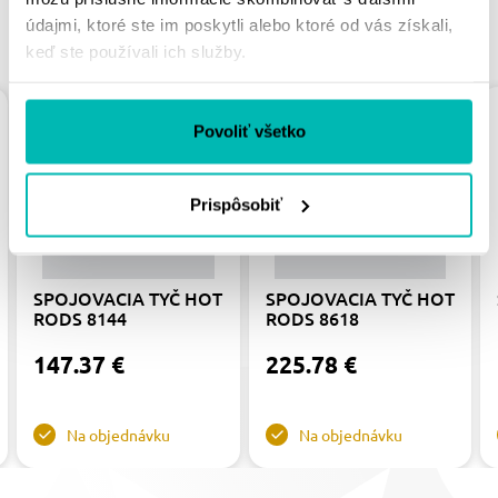
údajmi, ktoré ste im poskytli alebo ktoré od vás získali,
PODOBNÉ PRODUKTY
keď ste používali ich služby.
Povoliť všetko
Prispôsobiť
SPOJOVACIA TYČ HOT
SPOJOVACIA TYČ HOT
RODS 8144
RODS 8618
147.37 €
225.78 €
Na objednávku
Na objednávku