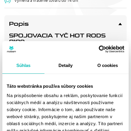
Výmena a vrátenie tovaru do 14 dní
Popis
SPOJOVACIA TYČ HOT RODS
8189
Connecting rod
Súhlas
Detaily
O cookies
Doprava a vrátenie
Táto webstránka používa súbory cookies
MOHLO BY SA VÁM
Na prispôsobenie obsahu a reklám, poskytovanie funkcií
PÁČIŤ
sociálnych médií a analýzu návštevnosti používame
súbory cookie. Informácie o tom, ako používate naše
webové stránky, poskytujeme aj našim partnerom v
oblasti sociálnych médií, inzercie a analýzy. Títo partneri
môžu príslušné informácie skombinovať s ďalšími