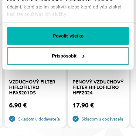
údajmi, ktoré ste im poskytli alebo ktoré od vás získali,
PODOBNÉ PRODUKTY
keď ste používali ich služby.
Povoliť všetko
Prispôsobiť
VZDUCHOVÝ FILTER
PENOVÝ VZDUCHOVÝ
HIFLOFILTRO
FILTER HIFLOFILTRO
HFA5201DS
HFF2024
6.90 €
17.90 €
Skladom u dodávateľa
Skladom u dodávateľa