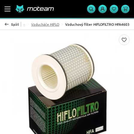
zduchové filtre
Späť
Vzducháče HIFLO
Vzduchový filter HIFLOFILTRO HFA4603