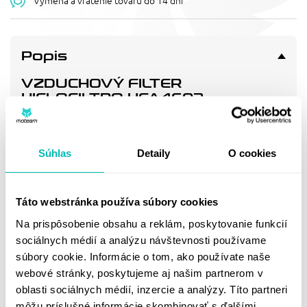
Výmena a vrátenie tovaru do 14 dní
Popis
VZDUCHOVÝ FILTER
HIFLOFILTRO HFA4603
Vzduchový filtr - náhrada OEM (1AE-14451-00)
Súhlas
Detaily
O cookies
Doprava a vrátenie
Táto webstránka používa súbory cookies
MOHLO BY SA VÁM
Na prispôsobenie obsahu a reklám, poskytovanie funkcií
PÁČIŤ
sociálnych médií a analýzu návštevnosti používame
súbory cookie. Informácie o tom, ako používate naše
webové stránky, poskytujeme aj našim partnerom v
oblasti sociálnych médií, inzercie a analýzy. Títo partneri
môžu príslušné informácie skombinovať s ďalšími