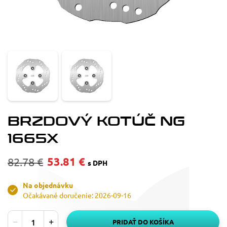
BRZDOVÝ KOTÚČ NG
1665X
53.81 €
82.78 €
s DPH
Na objednávku
Očakávané doručenie: 2026-09-16
PRIDAŤ DO KOŠÍKA