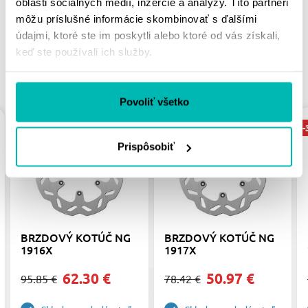
oblasti sociálnych médií, inzercie a analýzy. Títo partneri
môžu príslušné informácie skombinovať s ďalšími
údajmi, ktoré ste im poskytli alebo ktoré od vás získali,
keď ste používali ich služby.
PODOBNÉ PRODUKTY
Povoliť všetko
-35%
-35%
-
Prispôsobiť
BRZDOVÝ KOTÚČ NG
BRZDOVÝ KOTÚČ NG
1916X
1917X
62.30 €
50.97 €
95.85 €
78.42 €