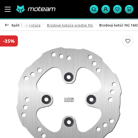
rzdy
Späť
Brzdové kotúče
Brzdové kotúče predné NG
Brzdový kotúč NG 166
-35%