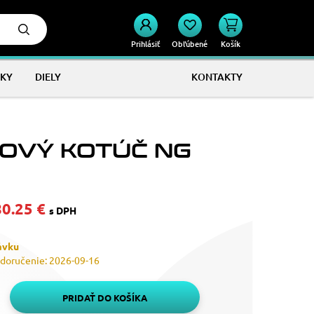
Prihlásiť
Obľúbené
Košík
KY
DIELY
KONTAKTY
OVÝ KOTÚČ NG
80.25 €
s DPH
ávku
doručenie: 2026-09-16
PRIDAŤ DO KOŠÍKA