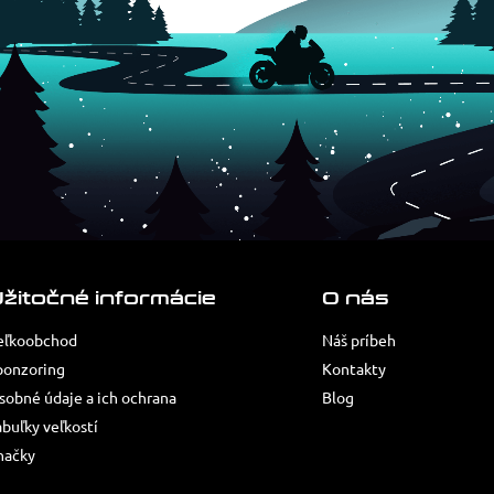
žitočné informácie
O nás
eľkoobchod
Náš príbeh
ponzoring
Kontakty
sobné údaje a ich ochrana
Blog
abuľky veľkostí
načky