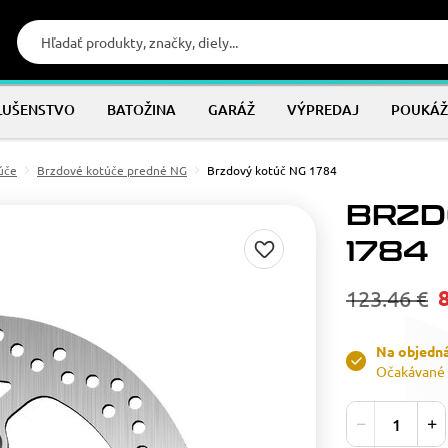
LUŠENSTVO
BATOŽINA
GARÁŽ
VÝPREDAJ
POUKÁŽ
úče
Brzdové kotúče predné NG
Brzdový kotúč NG 1784
BRZD
1784
123.46 €
Na objedn
Očakávané 