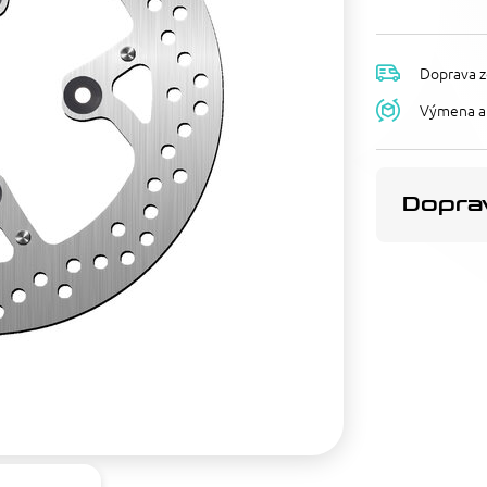
Doprava z
Výmena a 
Doprav