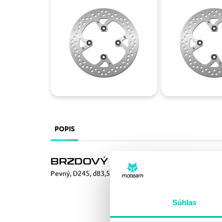
POPIS
BRZDOVÝ KOTÚČ NG 1784
Pevný, D245, d83,5, t5,0
Súhlas