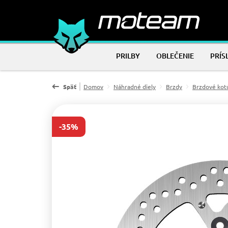
PRILBY
OBLEČENIE
PRÍS
Späť
Domov
Náhradné diely
Brzdy
Brzdové kot
-35%