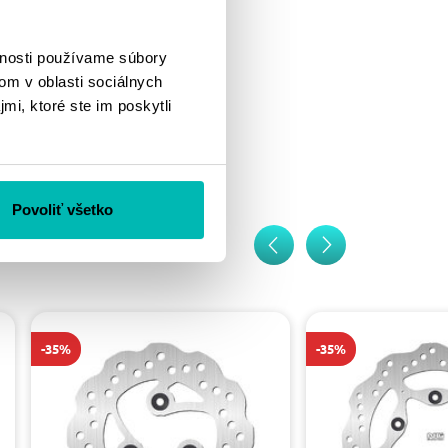
vnosti používame súbory
om v oblasti sociálnych
mi, ktoré ste im poskytli
Povoliť všetko
-35%
-35%