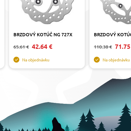
BRZDOVÝ KOTÚČ NG 727X
BRZDOVÝ KOTÚČ
42.64 €
71.75
65.61 €
110.38 €
Na objednávku
Na objednávku