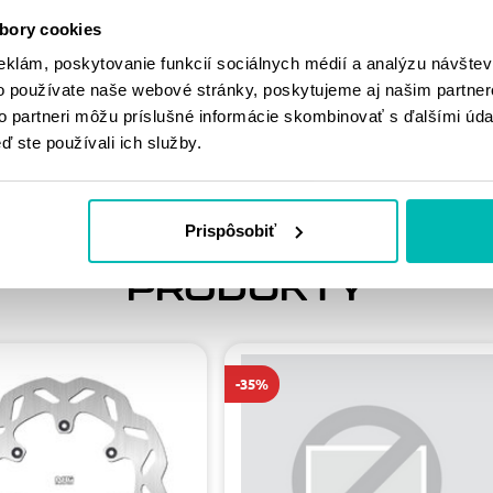
MOHLO BY SA
bory cookies
VÁM PÁČIŤ
eklám, poskytovanie funkcií sociálnych médií a analýzu návšte
o používate naše webové stránky, poskytujeme aj našim partner
to partneri môžu príslušné informácie skombinovať s ďalšími údaj
ď ste používali ich služby.
Prispôsobiť
PODOBNÉ
PRODUKTY
-35%