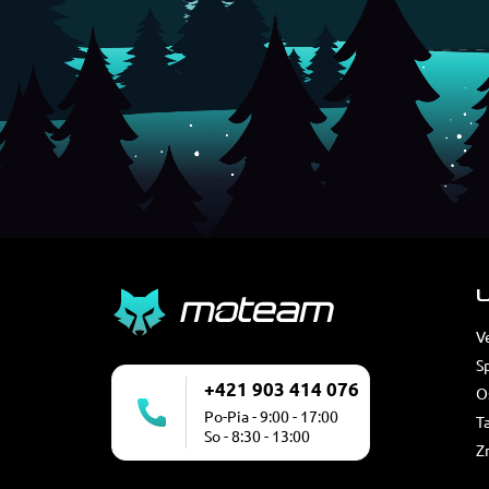
U
V
S
+421 903 414 076
O
Po-Pia - 9:00 - 17:00
T
So - 8:30 - 13:00
Z