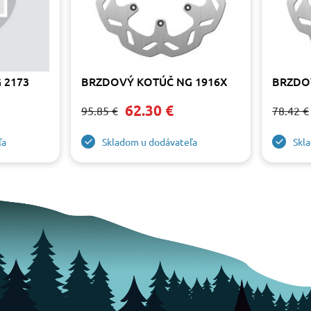
 2173
BRZDOVÝ KOTÚČ NG 1916X
BRZDO
62.30 €
95.85 €
78.42 €
ľa
Skladom u dodávateľa
Skl