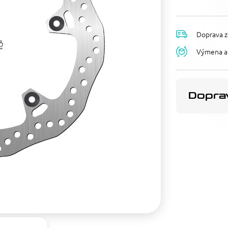
Doprava z
Výmena a 
Doprav