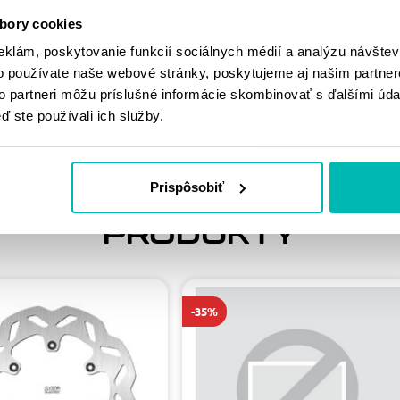
MOHLO BY SA
bory cookies
VÁM PÁČIŤ
eklám, poskytovanie funkcií sociálnych médií a analýzu návšte
o používate naše webové stránky, poskytujeme aj našim partner
to partneri môžu príslušné informácie skombinovať s ďalšími údaj
ď ste používali ich služby.
Prispôsobiť
PODOBNÉ
PRODUKTY
-35%