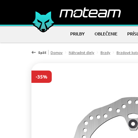
PRILBY
OBLEČENIE
PRÍS
Späť
Domov
Náhradné diely
Brzdy
Brzdové kot
-35%