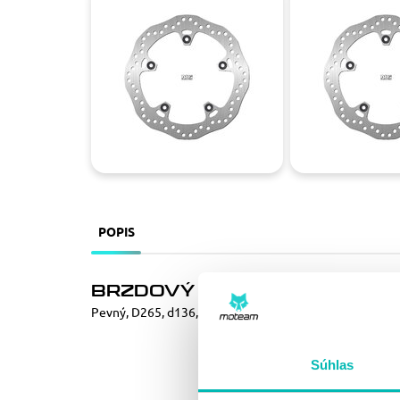
POPIS
BRZDOVÝ KOTÚČ NG 1828X
Pevný, D265, d136,5 t5,0, vlnitý design
Súhlas