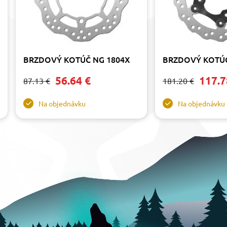
BRZDOVÝ KOTÚČ NG 1804X
BRZDOVÝ KOTÚČ
56.64 €
117.7
87.13 €
181.20 €
Na objednávku
Na objednávku