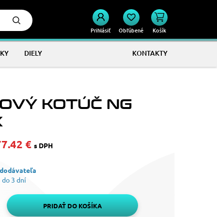
Prihlásiť
Obľúbené
Košík
KY
DIELY
KONTAKTY
OVÝ KOTÚČ NG
X
77.42 €
s DPH
 dodávateľa
 do 3 dní
PRIDAŤ DO KOŠÍKA