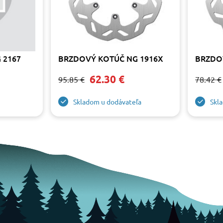
 2167
BRZDOVÝ KOTÚČ NG 1916X
BRZDO
62.30 €
95.85 €
78.42 €
Skladom u dodávateľa
Skl