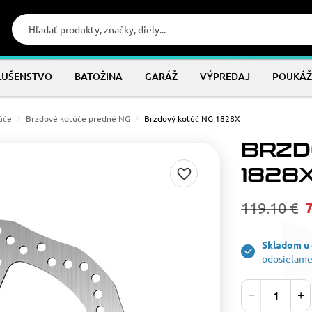
LUŠENSTVO
BATOŽINA
GARÁŽ
VÝPREDAJ
POUKÁŽ
úče
Brzdové kotúče predné NG
Brzdový kotúč NG 1828X
BRZD
1828
119.10 €
Skladom u
odosielame