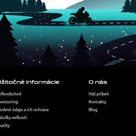
žitočné informácie
O nás
eľkoobchod
Náš príbeh
ponzoring
Kontakty
sobné údaje a ich ochrana
Blog
abuľky veľkostí
načky