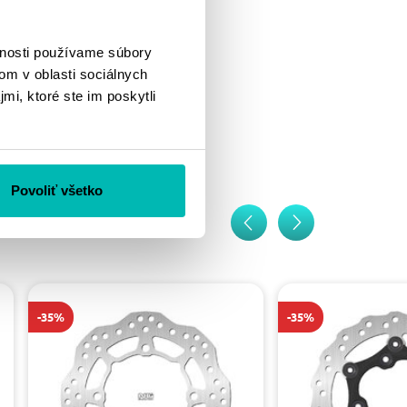
vnosti používame súbory
om v oblasti sociálnych
mi, ktoré ste im poskytli
Povoliť všetko
-35%
-35%