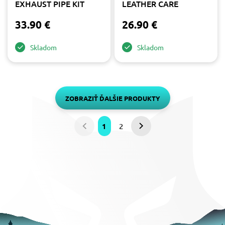
EXHAUST PIPE KIT
LEATHER CARE
33.90 €
26.90 €
Skladom
Skladom
ZOBRAZIŤ ĎALŠIE PRODUKTY
1
2
Predchádzajúca
Nasledujúca
strana
strana