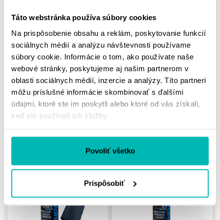
Táto webstránka používa súbory cookies
Na prispôsobenie obsahu a reklám, poskytovanie funkcií
sociálnych médií a analýzu návštevnosti používame
súbory cookie. Informácie o tom, ako používate naše
UNPASS ANTI-FOG
UNPASS TEKUTÉ
webové stránky, poskytujeme aj našim partnerom v
PROTI ZAHMLIEVANIU
STIERAČE VR / 30 ML
VF / 30 ML
oblasti sociálnych médií, inzercie a analýzy. Títo partneri
5.90 €
môžu príslušné informácie skombinovať s ďalšími
5.90 €
údajmi, ktoré ste im poskytli alebo ktoré od vás získali,
keď ste používali ich služby.
Skladom
Skladom
Povoliť všetko
Prispôsobiť