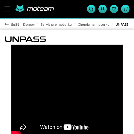
Späť
Domov
Servis pre motorku
Chémia na motorku
UNPASS
UNPASS
Cena
od
do
POUŽIŤ
Dostupnosť
Na sklade
15