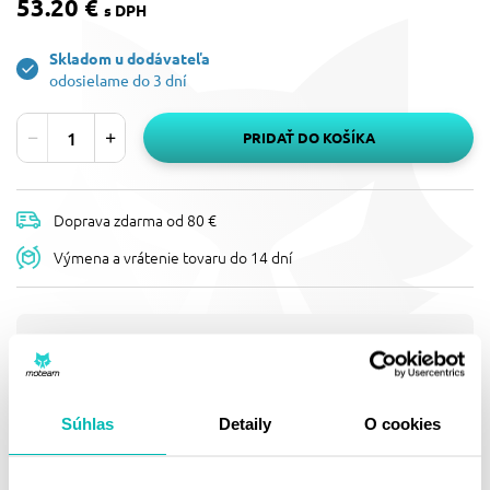
53.20 €
s DPH
Skladom u dodávateľa
odosielame do 3 dní
PRIDAŤ DO KOŠÍKA
Doprava zdarma od 80 €
Výmena a vrátenie tovaru do 14 dní
Popis
CHRÁNIČ PÁČIEK POLISPORT
BULLIT FWA 8308600008 S
Súhlas
Detaily
O cookies
UNIVERZÁLNOU MONTÁŽNOU
SADOU ZELENÁ 05
Chrániče páček BULLIT FWA - zelené 05