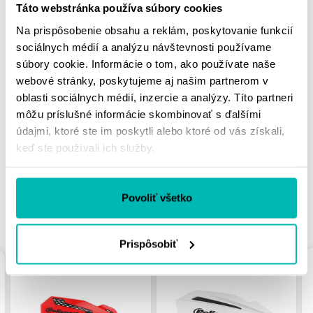
Táto webstránka používa súbory cookies
Na prispôsobenie obsahu a reklám, poskytovanie funkcií
Doprava a vrátenie
sociálnych médií a analýzu návštevnosti používame
súbory cookie. Informácie o tom, ako používate naše
webové stránky, poskytujeme aj našim partnerom v
MOHLO BY SA VÁM
oblasti sociálnych médií, inzercie a analýzy. Títo partneri
môžu príslušné informácie skombinovať s ďalšími
PÁČIŤ
údajmi, ktoré ste im poskytli alebo ktoré od vás získali,
keď ste používali ich služby.
Povoliť všetko
PODOBNÉ PRODUKTY
Prispôsobiť