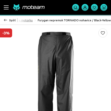
é oblečenie na motorku
Späť
Furygan nepremok TORNADO nohavice / Black-Yellow
-3%