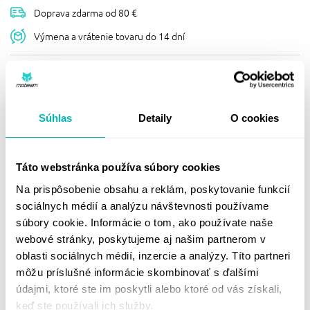
Doprava zdarma od 80 €
Výmena a vrátenie tovaru do 14 dní
Popis
Súhlas
Detaily
O cookies
FURYGAN NEPREMOK TORNADO
NOHAVICE / BLACK-YELLOW
Nepremokavé nohavice Furygan TORNADO. Neprekvapí
Táto webstránka používa súbory cookies
ich ani ten najväčší lejak.
Na prispôsobenie obsahu a reklám, poskytovanie funkcií
Vodeodolné
sociálnych médií a analýzu návštevnosti používame
súbory cookie. Informácie o tom, ako používate naše
Materiál: polyester
webové stránky, poskytujeme aj našim partnerom v
Logá Furygan
oblasti sociálnych médií, inzercie a analýzy. Títo partneri
môžu príslušné informácie skombinovať s ďalšími
Reflexné prvky
údajmi, ktoré ste im poskytli alebo ktoré od vás získali,
Elastický pás.
keď ste používali ich služby.