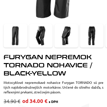
FURYGAN NEPREMOK
TORNADO NOHAVICE /
BLACK-YELLOW
Motocyklové nepremokavé nohavice Furygan TORNADO sú pre
tých najdobrodružnejších motorkárov. Určené do silného dažďa, s
reflexnými prvkami, strečovým pásom.
od 34.00 €
34.90 €
s DPH