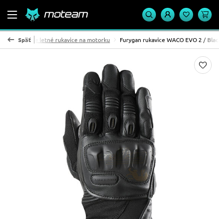
vice
Späť
Pánske letné rukavice na motorku
Furygan rukavice WACO EVO 2 / Blac