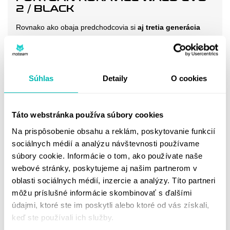
2 / BLACK
Rovnako ako obaja predchodcovia si
aj tretia generácia
rukavíc Waco zachováva vynikajúcu ventiláciu
, vďaka
strategicky umiestnenými meshovými panelmi. Ochrana
samozrejme neostala bez povšimnutia.
Vďaka kombinácii
Súhlas
Detaily
O cookies
protektorov s kožou budete mať pocit, že jazdíte v
závodných rukaviciach.
OCHRANA:
Táto webstránka používa súbory cookies
Zosilnené v oblasti dlaní a prstov
Na prispôsobenie obsahu a reklám, poskytovanie funkcií
Chrániče hánok
sociálnych médií a analýzu návštevnosti používame
100% koža na dlaniach
súbory cookie. Informácie o tom, ako používate naše
Slajder na dlani pre minimalizáciu rizika zranenia zápästia
webové stránky, poskytujeme aj našim partnerom v
pri páde
oblasti sociálnych médií, inzercie a analýzy. Títo partneri
ERGONÓMIA A KOMFORT:
môžu príslušné informácie skombinovať s ďalšími
údajmi, ktoré ste im poskytli alebo ktoré od vás získali,
Hybridný mix materiálov - ponúka neporovnateľný
keď ste používali ich služby.
komfort v rámci triedy
Zobraziť viac