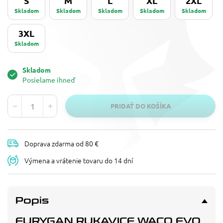
S
M
L
XL
2XL
Skladom
Skladom
Skladom
Skladom
Skladom
3XL
Skladom
Skladom
Posielame ihneď
PRIDAŤ DO KOŠÍKA
Doprava zdarma od 80 €
Výmena a vrátenie tovaru do 14 dní
Popis
FURYGAN RUKAVICE WACO EVO