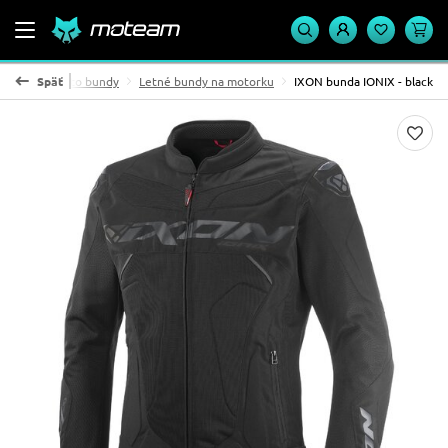
Pánske moto bundy
Späť
Letné bundy na motorku
IXON bunda IONIX - black