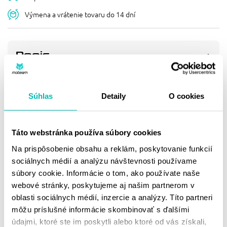
Výmena a vrátenie tovaru do 14 dní
Popis
IXON BUNDA IONIX - BLACK
Dizajnovo je IONIX letnou roadsterovou bundou: obrovské
Súhlas
Detaily
O cookies
panely z tvrdej sieťoviny vpredu, vzadu a na rukávoch
umožňujú maximálnu ventiláciu a použitie mnohých
polstrovaných oblastí poskytujúcich úľavu ponúka potrebný
Táto webstránka používa súbory cookies
športový nádych!
Na prispôsobenie obsahu a reklám, poskytovanie funkcií
sociálnych médií a analýzu návštevnosti používame
Vrecká: 2 vrecká na ruky a 2 vnútorné sieťované
súbory cookie. Informácie o tom, ako používate naše
Strih: Regular
webové stránky, poskytujeme aj našim partnerom v
Golier: Klasický golier
oblasti sociálnych médií, inzercie a analýzy. Títo partneri
môžu príslušné informácie skombinovať s ďalšími
Úpravy: spodná časť (druky a elastické ramienka)
údajmi, ktoré ste im poskytli alebo ktoré od vás získali,