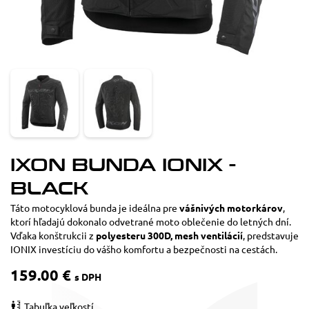
IXON BUNDA IONIX -
BLACK
Táto motocyklová bunda je ideálna pre
vášnivých motorkárov
,
ktorí hľadajú dokonalo odvetrané moto oblečenie do letných dní.
Vďaka konštrukcii z
polyesteru 300D, mesh ventilácií
, predstavuje
IONIX investíciu do vášho komfortu a bezpečnosti na cestách.
159.00 €
s DPH
Tabuľka veľkostí