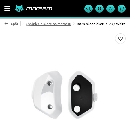
Moto doplnky
Späť
Chrániče a slidre na motorku
IXON slider lakeť IX-23 / White