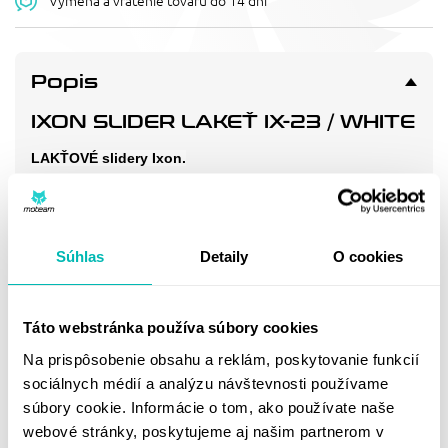
Výmena a vrátenie tovaru do 14 dní
Popis
IXON SLIDER LAKEŤ IX-23 / WHITE
LAKŤOVÉ slidery Ixon.
Vhodn
é pre modely
Vortex 3 a Vortex 3 lady.
Materiál: 100% polyuretán
Súhlas
Detaily
O cookies
Doprava a vrátenie
Táto webstránka používa súbory cookies
Na prispôsobenie obsahu a reklám, poskytovanie funkcií
MOHLO BY SA VÁM
sociálnych médií a analýzu návštevnosti používame
súbory cookie. Informácie o tom, ako používate naše
PÁČIŤ
webové stránky, poskytujeme aj našim partnerom v