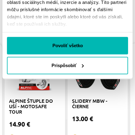
oblasti sociálnych médií, inzercie a analýzy. Títo partneri
môžu príslušné informácie skombinovať s ďalšími
údajmi, ktoré ste im poskytli alebo ktoré od vás získali,
keď ste používali ich služby.
PODOBNÉ PRODUKTY
Povoliť všetko
Prispôsobiť
ALPINE ŠTUPLE DO
SLIDERY MBW -
UŠÍ - MOTOSAFE
ČIERNE
TOUR
13.00 €
14.90 €