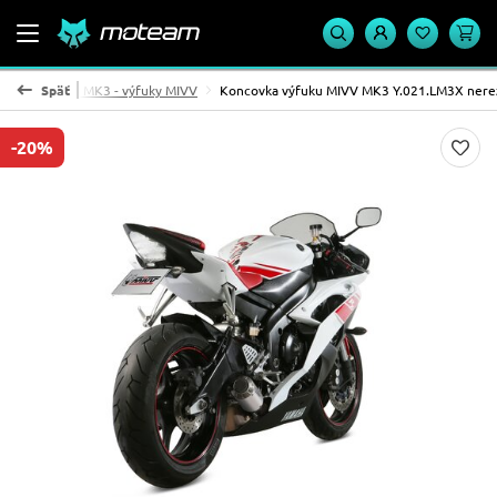
MIVV
Späť
Rada MK3 - výfuky MIVV
Koncovka výfuku MIVV MK3 Y.021.LM3X nere
-20%