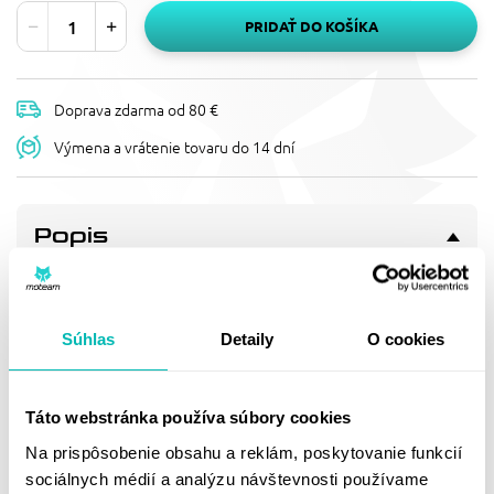
PRIDAŤ DO KOŠÍKA
Doprava zdarma od 80 €
Výmena a vrátenie tovaru do 14 dní
Popis
KONCOVKA VÝFUKU MIVV MK3
Y.021.LM3X NEREZ
Řada SPORT, pozice STANDARD
Súhlas
Detaily
O cookies
Doprava a vrátenie
Táto webstránka používa súbory cookies
Na prispôsobenie obsahu a reklám, poskytovanie funkcií
sociálnych médií a analýzu návštevnosti používame