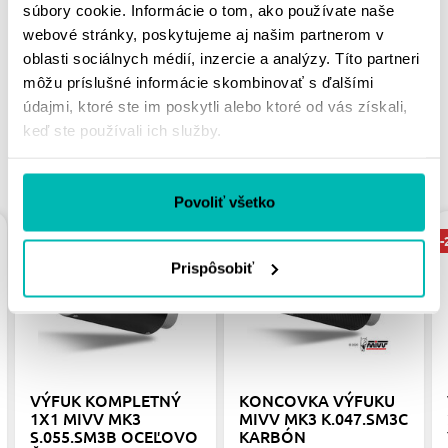
MOHLO BY SA VÁM
súbory cookie. Informácie o tom, ako používate naše
PÁČIŤ
webové stránky, poskytujeme aj našim partnerom v
oblasti sociálnych médií, inzercie a analýzy. Títo partneri
môžu príslušné informácie skombinovať s ďalšími
údajmi, ktoré ste im poskytli alebo ktoré od vás získali,
keď ste používali ich služby.
PODOBNÉ PRODUKTY
Povoliť všetko
-20%
-20%
-
Prispôsobiť
VÝFUK KOMPLETNÝ
KONCOVKA VÝFUKU
1X1 MIVV MK3
MIVV MK3 K.047.SM3C
S.055.SM3B OCEĽOVO
KARBÓN