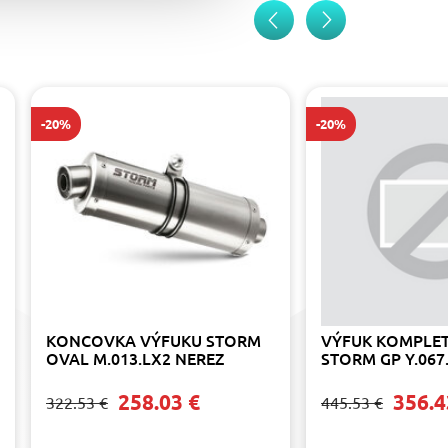
-20%
-20%
KONCOVKA VÝFUKU STORM
VÝFUK KOMPLET
OVAL M.013.LX2 NEREZ
STORM GP Y.067
258.03 €
356.4
322.53 €
445.53 €