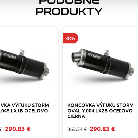
PODOBNÉ
PRODUKTY
-20%
VKA VÝFUKU STORM
KONCOVKA VÝFUKU STORM
.045.LX1B OCEĽOVO
OVAL Y.004.LX2B OCEĽOVO
A
ČIERNA
290.83 €
290.83 €
€
363.54 €