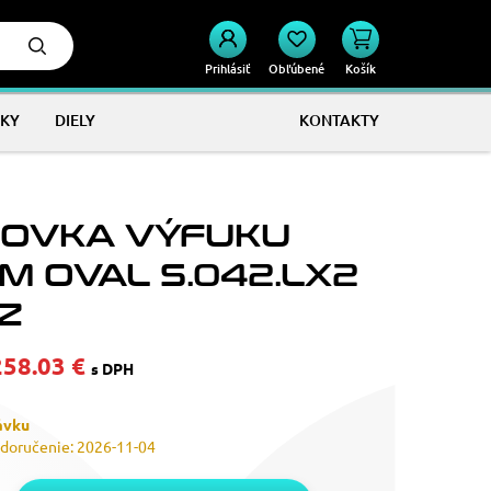
Prihlásiť
Obľúbené
Košík
KY
DIELY
KONTAKTY
OVKA VÝFUKU
M OVAL S.042.LX2
Z
258.03 €
s DPH
ávku
doručenie: 2026-11-04