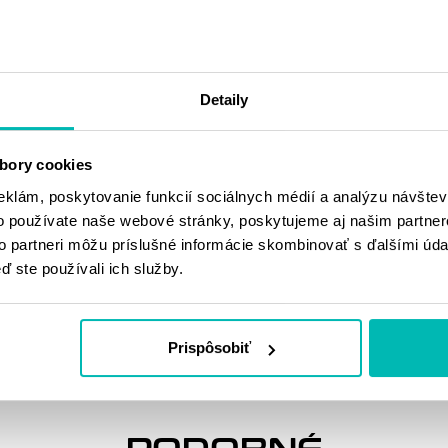
VAL S.042.LX2 NEREZ
Detaily
bory cookies
eklám, poskytovanie funkcií sociálnych médií a analýzu návšte
o používate naše webové stránky, poskytujeme aj našim partner
MOHLO BY SA
to partneri môžu príslušné informácie skombinovať s ďalšími údaj
VÁM PÁČIŤ
ď ste používali ich služby.
Prispôsobiť