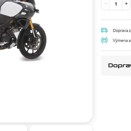
Doprava z
Výmena a 
Doprav