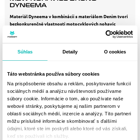
DYNEEMA
Materiál Dyneema v kombinácii s materiálom Denim tvorí
bezkonkurenčné vlastnosti motocyklových nohavíc
JEDNOVRSTVÉ
CE podľa EN 17092-4:2020 AA
Extra pevné a odolné voči roztrhnutiu a zároveň ľahké a
Súhlas
Detaily
O cookies
priedušné ako bežné džínsy
Polohovateľné vyberateľné CE kolenné chrániče talianskej
firmy Safe Tech
Táto webstránka používa súbory cookies
Vyberateľné CE chrániče bokov od firmy Safe Tech
Na prispôsobenie obsahu a reklám, poskytovanie funkcií
Dva ventilačné zipsy na stehnách
sociálnych médií a analýzu návštevnosti používame
Krátky zips na spojenie s bundou
súbory cookie. Informácie o tom, ako používate naše
Módny dizajn vhodný aj na bežné nosenie
webové stránky, poskytujeme aj našim partnerom v
Streč v rozkroku
oblasti sociálnych médií, inzercie a analýzy. Títo partneri
CE Vyhlásenie o zhode
môžu príslušné informácie skombinovať s ďalšími
údajmi, ktoré ste im poskytli alebo ktoré od vás získali,
Prečo si ešte vybrať nohavice Bruno?
Zobraziť viac
keď ste používali ich služby.
Chcete sa počas svojho moto výletu prejsť po okolí alebo