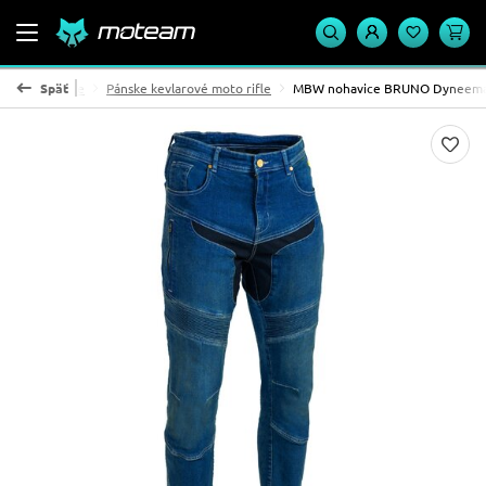
moto nohavice
Späť
Pánske kevlarové moto rifle
MBW nohavice BRUNO Dyneem