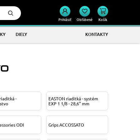
Prihlásiť
Obľúbené
Košík
KY
DIELY
KONTAKTY
VO
iaditká -
EASTON riaditká - systém
stvo
EXP 1 1/8 - 28,6" mm
essories ODI
Grips ACCOSSATO