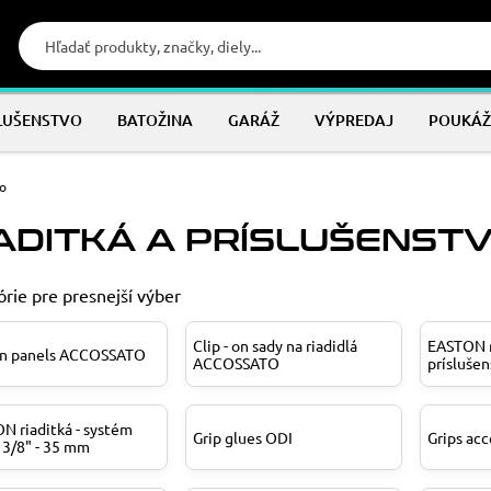
LUŠENSTVO
BATOŽINA
GARÁŽ
VÝPREDAJ
POUKÁŽ
vo
ADITKÁ A PRÍSLUŠENST
rie pre presnejší výber
Clip - on sady na riadidlá
EASTON r
n panels ACCOSSATO
ACCOSSATO
príslušen
N riaditká - systém
Grip glues ODI
Grips acc
 3/8" - 35 mm