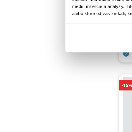
médií, inzercie a analýzy. Tí
alebo ktoré od vás získali, ke
GRI
H36
WA
35.
-15