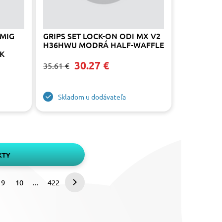
EMIG
GRIPS SET LOCK-ON ODI MX V2
H36HWU MODRÁ HALF-WAFFLE
CK
30.27 €
35.61 €
Skladom u dodávateľa
KTY
9
10
...
422
Nasledujúca
strana