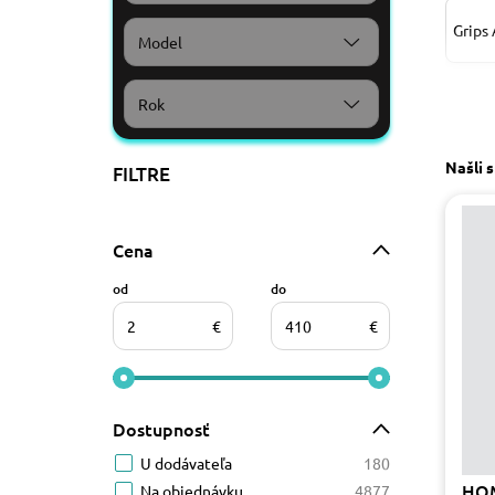
Grips
Model
Rok
Handl
Našli 
FILTRE
Quick
ACCO
Cena
Riadi
od
do
€
€
výstuh
Dostupnosť
U dodávateľa
180
HO
Na objednávku
4877