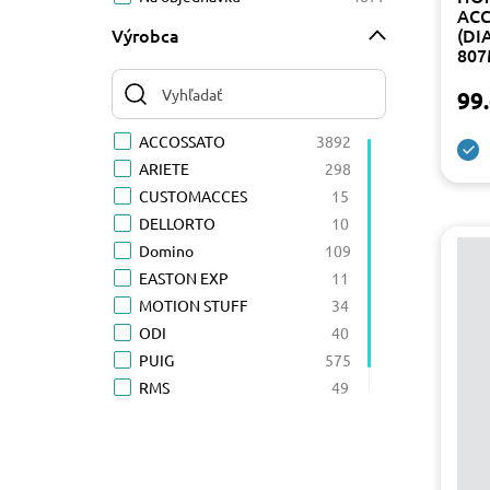
ACC
Výrobca
(DI
807
99.
ACCOSSATO
3892
ARIETE
298
CUSTOMACCES
15
DELLORTO
10
Domino
109
EASTON EXP
11
MOTION STUFF
34
ODI
40
PUIG
575
RMS
49
WRP
24