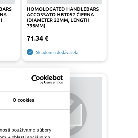
BARS
HOMOLOGATED HANDLEBARS
RNA
ACCOSSATO HBT052 ČIERNA
H
(DIAMETER 22MM, LENGTH
796MM)
71.34 €
Skladom u dodávateľa
-15%
O cookies
vnosti používame súbory
om v oblasti sociálnych