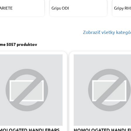
 ARIETE
Grips ODI
Gripy RM
Handlebars Tüv
Konce ri
ebars ODI
homologated to bike
Zobraziť všetky kategó
STUFF
ACCOSSATO
sme
5057 produktov
 throttle controls
Riadidlá 
Riadidlá PUIG
SSATO
ACCOSS
tká WRP
Rukoväte CUSTOMACCES
Rukovät
y riadidiel PUIG
Závažie do riadidiel PUIG
Zvýšenie 
MOLOGATED HANDLEBARS
HOMOLOGATED HANDLE