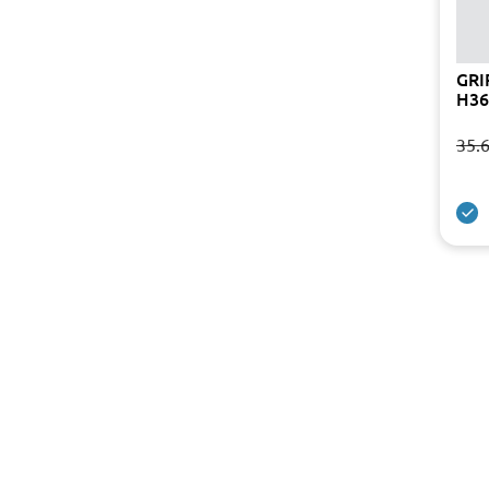
GRI
H36
35.