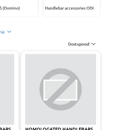
S (Domino)
Handlebar accessories ODI
adidiel MOTION
Kryty riaditok RMS
rie
Dostupnosť
a príslušenstvo
Riaditká CUSTOMACCES
ATO
e MOTION STUFF
Rukoväte PUIG
riadidiel PUIG
BARS
HOMOLOGATED HANDLEBARS