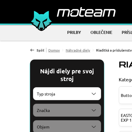
PRILBY
OBLEČENIE
PRÍS
Späť
Domov
Náhradné diely
Riaditká a príslušenst
RI
Nájdi diely pre svoj
stroj
Kategó
Typ stroja
Butto
Značka
EASTO
EXP 1
Objem