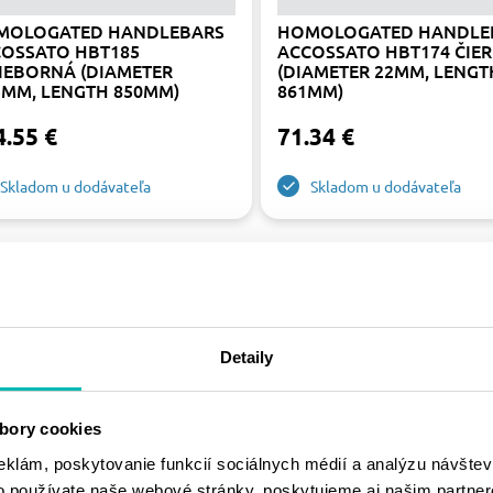
MOLOGATED HANDLEBARS
HOMOLOGATED HANDLE
OSSATO HBT185
ACCOSSATO HBT174 ČIE
IEBORNÁ (DIAMETER
(DIAMETER 22MM, LENGT
5MM, LENGTH 850MM)
861MM)
4.55 €
71.34 €
Skladom u dodávateľa
Skladom u dodávateľa
%
-15%
Detaily
bory cookies
eklám, poskytovanie funkcií sociálnych médií a analýzu návšte
o používate naše webové stránky, poskytujeme aj našim partner