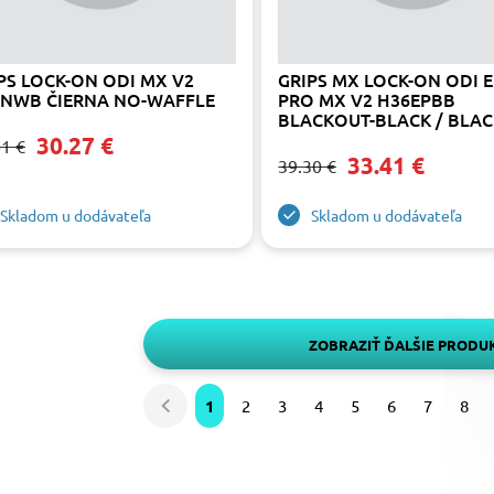
PS LOCK-ON ODI MX V2
GRIPS MX LOCK-ON ODI 
NWB ČIERNA NO-WAFFLE
PRO MX V2 H36EPBB
BLACKOUT-BLACK / BLA
30.27 €
61 €
33.41 €
39.30 €
Skladom u dodávateľa
Skladom u dodávateľa
ZOBRAZIŤ ĎALŠIE PRODU
1
2
3
4
5
6
7
8
Predchádzajúca
strana