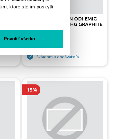
mi, ktoré ste im poskytli
MX V2
GRIPS MX LOCK-ON ODI EMIG
F-
PRO MX V2 H36EPHG GRAPHITE
/ GREY
Povoliť všetko
33.41 €
39.30 €
Skladom u dodávateľa
-15%