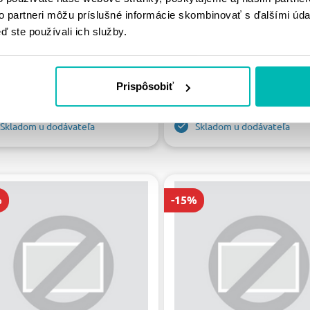
to partneri môžu príslušné informácie skombinovať s ďalšími údaj
ď ste používali ich služby.
PS LOCK-ON ODI MX V2
GRIPS SET LOCK-ON ODI 
NWH GRAFITOVÁ NO-
H36HWG GREY SOFT HAL
FFLE
WAFFLE
Prispôsobiť
30.27 €
30.27 €
61 €
35.61 €
Skladom u dodávateľa
Skladom u dodávateľa
%
-15%