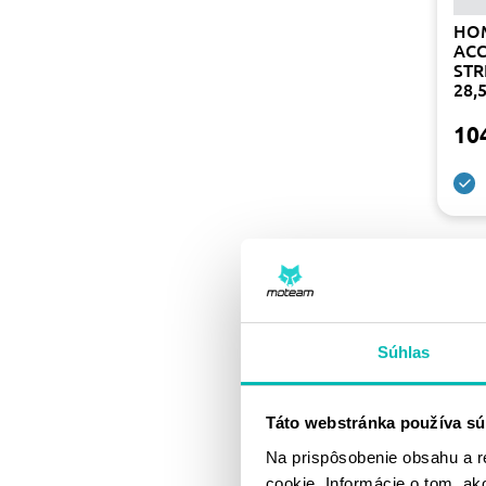
HO
ACC
STR
28,
10
-15
Súhlas
Táto webstránka používa sú
Na prispôsobenie obsahu a r
cookie. Informácie o tom, ak