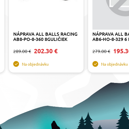
NÁPRAVA ALL BALLS RACING
NÁPRAVA ALL B
AB8-PO-8-360 8GULIČIEK
AB6-HO-8-329 6
202.30 €
195.3
289.00 €
279.00 €
Na objednávku
Na objednávku