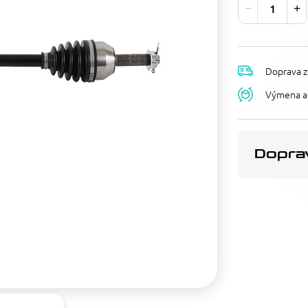
Doprava z
Výmena a 
Doprav