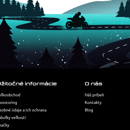
žitočné informácie
O nás
eľkoobchod
Náš príbeh
ponzoring
Kontakty
sobné údaje a ich ochrana
Blog
abuľky veľkostí
načky