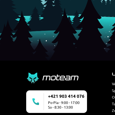
U
V
S
+421 903 414 076
O
Po-Pia - 9:00 - 17:00
T
So - 8:30 - 13:00
Z