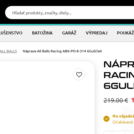
LUŠENSTVO
BATOŽINA
GARÁŽ
VÝPREDAJ
POUKÁŽ
 ALL BALLS
Náprava All Balls Racing AB6-PO-8-314 6Guličiek
NÁPR
RACI
6GUL
219.00 €
Na objedn
Očakávané 