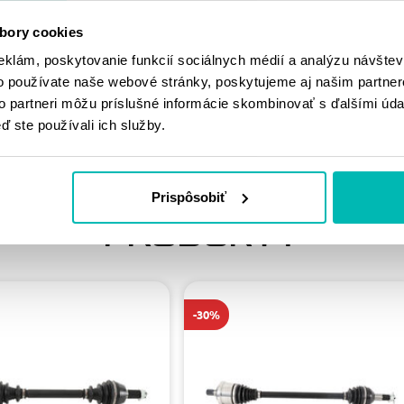
MOHLO BY SA
bory cookies
VÁM PÁČIŤ
eklám, poskytovanie funkcií sociálnych médií a analýzu návšte
o používate naše webové stránky, poskytujeme aj našim partner
to partneri môžu príslušné informácie skombinovať s ďalšími údaj
ď ste používali ich služby.
PODOBNÉ
Prispôsobiť
PRODUKTY
-30%