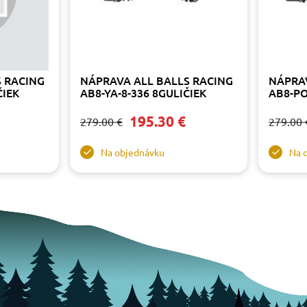
 RACING
NÁPRAVA ALL BALLS RACING
NÁPRAV
ČIEK
AB8-YA-8-336 8GULIČIEK
AB8-PO
195.30 €
279.00 €
279.00 
Na objednávku
Na 