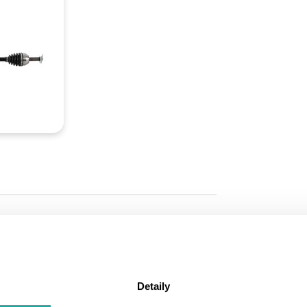
AB6-PO-8-314 6GULIČIEK
Detaily