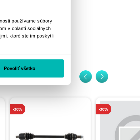
vnosti používame súbory
om v oblasti sociálnych
mi, ktoré ste im poskytli
Povoliť všetko
-30%
-30%