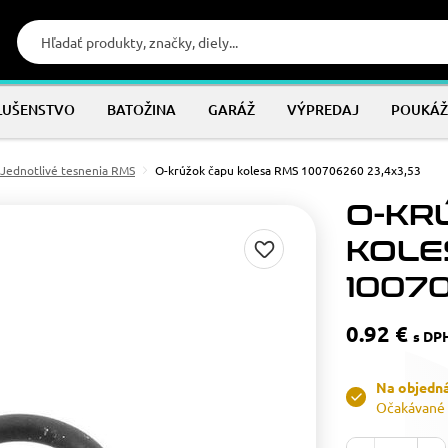
LUŠENSTVO
BATOŽINA
GARÁŽ
VÝPREDAJ
POUKÁŽ
Jednotlivé tesnenia RMS
O-krúžok čapu kolesa RMS 100706260 23,4x3,53
O-KR
KOLE
1007
0.92 €
s DP
Na objedn
Očakávané 