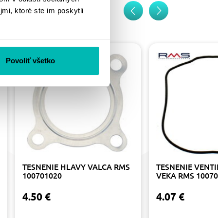
mi, ktoré ste im poskytli
Povoliť všetko
TESNENIE HLAVY VALCA RMS
TESNENIE VENT
100701020
VEKA RMS 10070
4.50 €
4.07 €