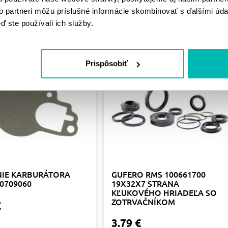
PODOBNÉ
to partneri môžu príslušné informácie skombinovať s ďalšími údaj
PRODUKTY
ď ste používali ich služby.
Prispôsobiť
NIE KARBURÁTORA
GUFERO RMS 100661700
0709060
19X32X7 STRANA
KĽUKOVÉHO HRIADEĽA SO
ZOTRVAČNÍKOM
€
3.79 €