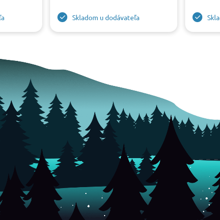
ľa
Skladom u dodávateľa
Skl