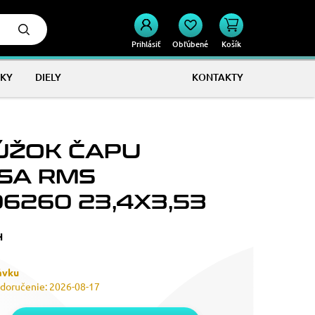
Prihlásiť
Obľúbené
Košík
KY
DIELY
KONTAKTY
ÚŽOK ČAPU
SA RMS
06260 23,4X3,53
H
ávku
doručenie: 2026-08-17