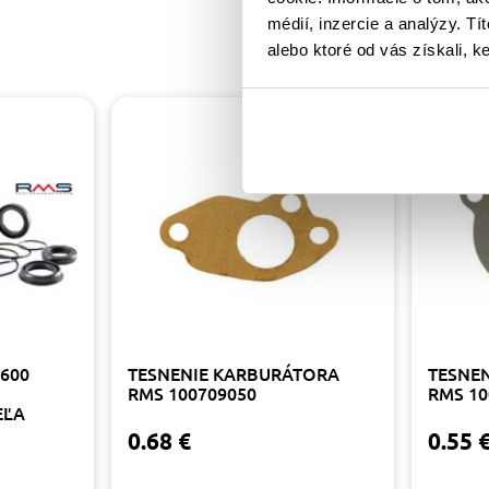
médií, inzercie a analýzy. Tí
alebo ktoré od vás získali, ke
600
TESNENIE KARBURÁTORA
TESNE
RMS 100709050
RMS 10
EĽA
0.68 €
0.55 