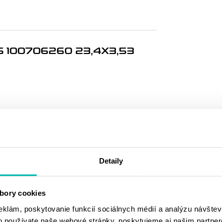
 100706260 23,4X3,53
MOHLO BY SA
VÁM PÁČIŤ
Detaily
bory cookies
eklám, poskytovanie funkcií sociálnych médií a analýzu návšte
o používate naše webové stránky, poskytujeme aj našim partner