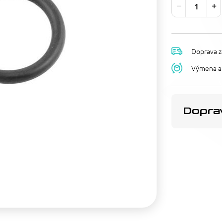
Doprava z
Výmena a 
Doprav