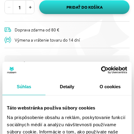
PRIDAŤ DO KOŠÍKA
Doprava zdarma od 80 €
Výmena a vrátenie tovaru do 14 dní
Popis
OLEJOVÝ FILTER HIFLOFILTRO
HF138C CHRÓM
Súhlas
Detaily
O cookies
olejový filtr chrom - schválení TÜV
Doprava a vrátenie
Táto webstránka používa súbory cookies
Na prispôsobenie obsahu a reklám, poskytovanie funkcií
sociálnych médií a analýzu návštevnosti používame
súbory cookie. Informácie o tom, ako používate naše