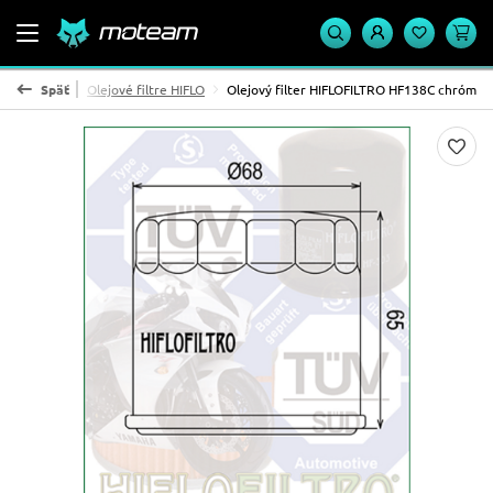
ejové filtre
Späť
Olejové filtre HIFLO
Olejový filter HIFLOFILTRO HF138C chróm