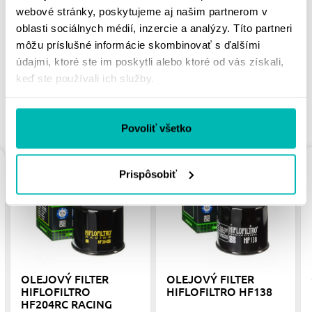
MOHLO BY SA VÁM
webové stránky, poskytujeme aj našim partnerom v
PÁČIŤ
oblasti sociálnych médií, inzercie a analýzy. Títo partneri
môžu príslušné informácie skombinovať s ďalšími
údajmi, ktoré ste im poskytli alebo ktoré od vás získali,
keď ste používali ich služby.
PODOBNÉ PRODUKTY
Povoliť všetko
Prispôsobiť
OLEJOVÝ FILTER
OLEJOVÝ FILTER
HIFLOFILTRO
HIFLOFILTRO HF138
HF204RC RACING