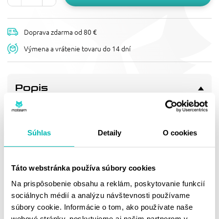
Doprava zdarma od 80 €
Výmena a vrátenie tovaru do 14 dní
Popis
OLEJOVÝ FILTER HIFLOFILTRO
HF177
olejový filtr - schválení TÜV
Súhlas
Detaily
O cookies
Doprava a vrátenie
Táto webstránka používa súbory cookies
Na prispôsobenie obsahu a reklám, poskytovanie funkcií
sociálnych médií a analýzu návštevnosti používame
MOHLO BY SA VÁM
súbory cookie. Informácie o tom, ako používate naše
webové stránky, poskytujeme aj našim partnerom v