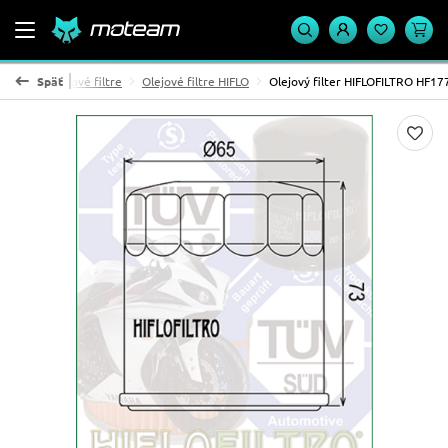
 sania
Späť
Olejové filtre
Olejové filtre HIFLO
Olejový filter HIFLOFILTRO HF17