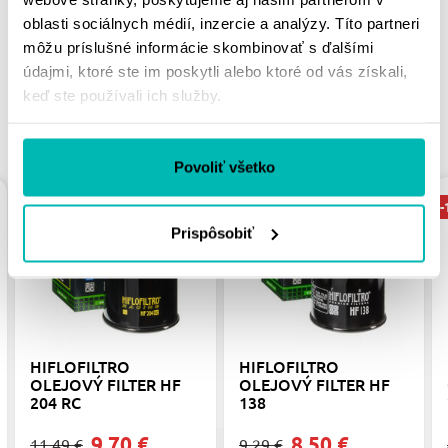
PÁČIŤ
oblasti sociálnych médií, inzercie a analýzy. Títo partneri
môžu príslušné informácie skombinovať s ďalšími
údajmi, ktoré ste im poskytli alebo ktoré od vás získali,
keď ste používali ich služby.
PODOBNÉ PRODUKTY
Povoliť všetko
-16%
-8%
-
Prispôsobiť
HIFLOFILTRO
HIFLOFILTRO
OLEJOVÝ FILTER HF
OLEJOVÝ FILTER HF
204 RC
138
9.70 €
8.50 €
11.49 €
9.29 €