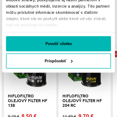
PÁČIŤ
oblasti sociálnych médií, inzercie a analýzy. Títo partneri
môžu príslušné informácie skombinovať s ďalšími
údajmi, ktoré ste im poskytli alebo ktoré od vás získali,
keď ste používali ich služby.
PODOBNÉ PRODUKTY
Povoliť všetko
-8%
-16%
-
Prispôsobiť
HIFLOFILTRO
HIFLOFILTRO
OLEJOVÝ FILTER HF
OLEJOVÝ FILTER HF
138
204 RC
8.50 €
9.70 €
9.29 €
11.49 €