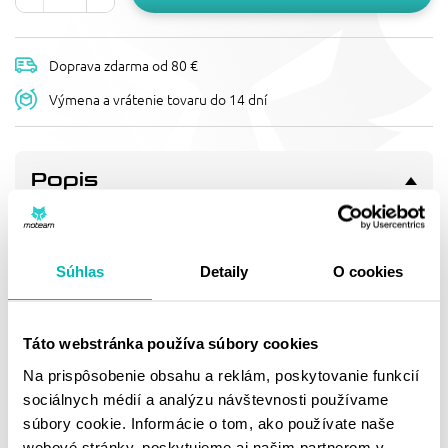
Doprava zdarma od 80 €
Výmena a vrátenie tovaru do 14 dní
Popis
OLEJOVÝ FILTER HIFLOFILTRO
HF971
olejový filtr - schválení TÜV
Súhlas
Detaily
O cookies
Doprava a vrátenie
Táto webstránka používa súbory cookies
Na prispôsobenie obsahu a reklám, poskytovanie funkcií
sociálnych médií a analýzu návštevnosti používame
MOHLO BY SA VÁM
súbory cookie. Informácie o tom, ako používate naše
webové stránky, poskytujeme aj našim partnerom v