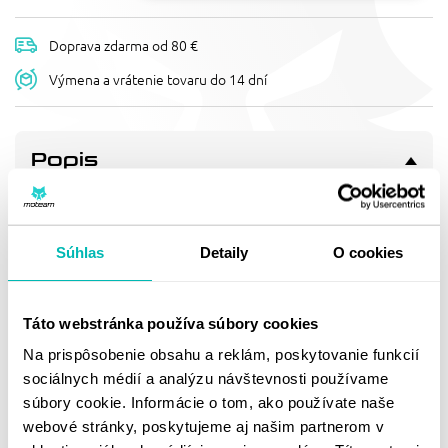
Doprava zdarma od 80 €
Výmena a vrátenie tovaru do 14 dní
Popis
PÁČKA RMS 184122650 PRAVÝ
Right lever Yamaha N-Max 150cc r.o.2DPH392200
Súhlas
Detaily
O cookies
Doprava a vrátenie
Táto webstránka používa súbory cookies
Na prispôsobenie obsahu a reklám, poskytovanie funkcií
MOHLO BY SA VÁM
sociálnych médií a analýzu návštevnosti používame
PÁČIŤ
súbory cookie. Informácie o tom, ako používate naše
webové stránky, poskytujeme aj našim partnerom v