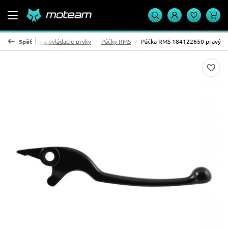
Páčky, stupačky a ovládacie prvky
Späť
Páčky RMS
Páčka RMS 184122650 pravý