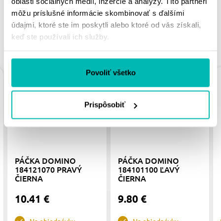
oblasti sociálnych médií, inzercie a analýzy. Títo partneri
môžu príslušné informácie skombinovať s ďalšími
údajmi, ktoré ste im poskytli alebo ktoré od vás získali,
keď ste používali ich služby.
PODOBNÉ PRODUKTY
Povoliť všetko
Prispôsobiť
PÁČKA DOMINO
PÁČKA DOMINO
184121070 PRAVÝ
184101100 ĽAVÝ
ČIERNA
ČIERNA
10.41 €
9.80 €