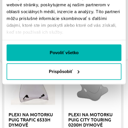
MOHLO BY SA VÁM
webové stránky, poskytujeme aj našim partnerom v
PÁČIŤ
oblasti sociálnych médií, inzercie a analýzy. Títo partneri
môžu príslušné informácie skombinovať s ďalšími
údajmi, ktoré ste im poskytli alebo ktoré od vás získali,
keď ste používali ich služby.
PODOBNÉ PRODUKTY
Povoliť všetko
Prispôsobiť
PLEXI NA MOTORKU
PLEXI NA MOTORKU
PUIG TRAFIC 6533H
PUIG CITY TOURING
DYMOVÉ
0200H DYMOVÉ