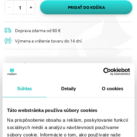
PRIDAŤ DO KOŠÍKA
Doprava zdarma od 80 €
Výmena a vrátenie tovaru do 14 dní
Popis
PLEXI NA MOTORKU PUIG T.X.
1952W PRIEHĽADNÉ
Súhlas
Detaily
O cookies
Windshield T.X. UNIVERSAL
Doprava a vrátenie
Táto webstránka používa súbory cookies
Na prispôsobenie obsahu a reklám, poskytovanie funkcií
sociálnych médií a analýzu návštevnosti používame
súbory cookie. Informácie o tom, ako používate naše