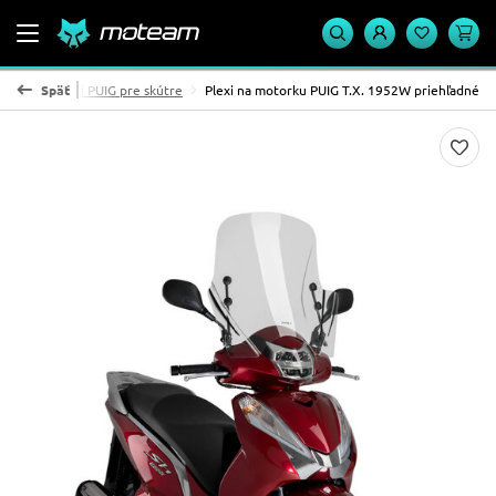
poiler
Späť
Plexi PUIG pre skútre
Plexi na motorku PUIG T.X. 1952W priehľadné