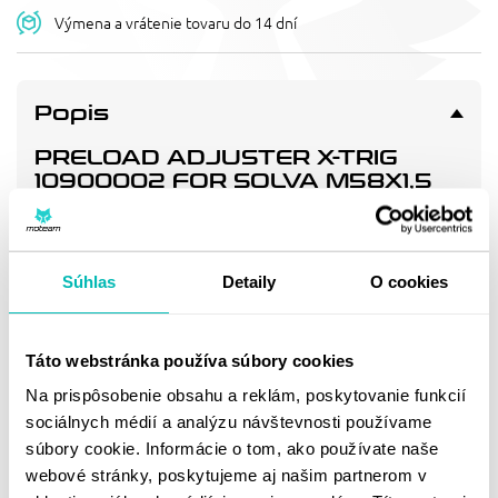
Výmena a vrátenie tovaru do 14 dní
Popis
PRELOAD ADJUSTER X-TRIG
10900002 FOR SOLVA M58X1,5
(LEFT)
preload adjuster Solva M58x1,5 , Left.
Súhlas
Detaily
O cookies
Doprava a vrátenie
Táto webstránka používa súbory cookies
MOHLO BY SA VÁM
Na prispôsobenie obsahu a reklám, poskytovanie funkcií
sociálnych médií a analýzu návštevnosti používame
PÁČIŤ
súbory cookie. Informácie o tom, ako používate naše
webové stránky, poskytujeme aj našim partnerom v