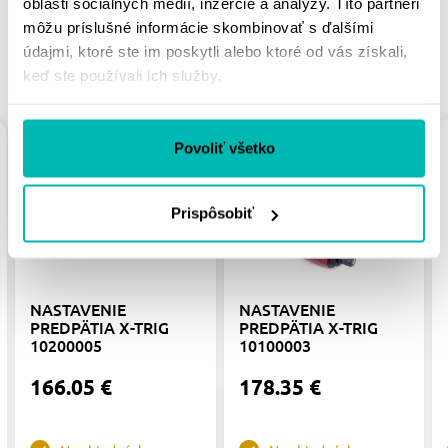
oblasti sociálnych médií, inzercie a analýzy. Títo partneri
môžu príslušné informácie skombinovať s ďalšími
údajmi, ktoré ste im poskytli alebo ktoré od vás získali,
PODOBNÉ PRODUKTY
keď ste používali ich služby.
Povoliť všetko
Prispôsobiť
NASTAVENIE
NASTAVENIE
PREDPÄTIA X-TRIG
PREDPÄTIA X-TRIG
10200005
10100003
166.05 €
178.35 €