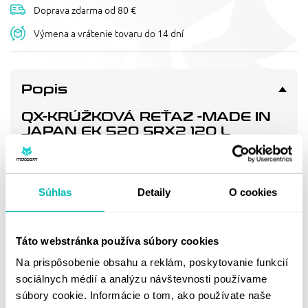
Doprava zdarma od 80 €
Výmena a vrátenie tovaru do 14 dní
Popis
QX-KRÚŽKOVÁ REŤAZ -MADE IN
JAPAN EK 520 SRX2 120 L
ČIERNA/ZLATÁ/GP
Řetěz QX-kroužkový 120 čl, pevnost 37.8 kN, životnostní
index 1,500 (včetně spojky), NOVÁ GENERACE 2015
Súhlas
Detaily
O cookies
Doprava a vrátenie
Táto webstránka používa súbory cookies
Na prispôsobenie obsahu a reklám, poskytovanie funkcií
MOHLO BY SA VÁM
sociálnych médií a analýzu návštevnosti používame
súbory cookie. Informácie o tom, ako používate naše
PÁČIŤ