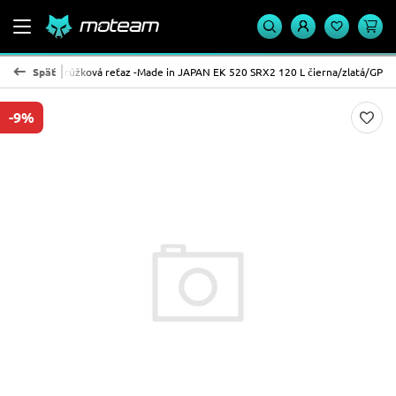
í typ
Späť
QX-krúžková reťaz -Made in JAPAN EK 520 SRX2 120 L čierna/zlatá/GP
-9%