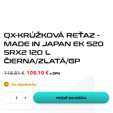
QX-KRÚŽKOVÁ REŤAZ -
MADE IN JAPAN EK 520
SRX2 120 L
ČIERNA/ZLATÁ/GP
108.10 €
118.81 €
s DPH
Na objednávku
PRIDAŤ DO KOŠÍKA