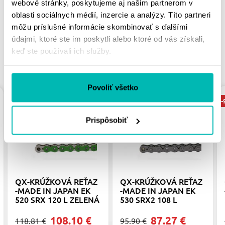
webové stránky, poskytujeme aj našim partnerom v
oblasti sociálnych médií, inzercie a analýzy. Títo partneri
môžu príslušné informácie skombinovať s ďalšími
údajmi, ktoré ste im poskytli alebo ktoré od vás získali,
keď ste používali ich služby.
PODOBNÉ PRODUKTY
Povoliť všetko
-9%
-9%
-
Prispôsobiť
QX-KRÚŽKOVÁ REŤAZ
QX-KRÚŽKOVÁ REŤAZ
-MADE IN JAPAN EK
-MADE IN JAPAN EK
520 SRX 120 L ZELENÁ
530 SRX2 108 L
108.10 €
87.27 €
118.81 €
95.90 €