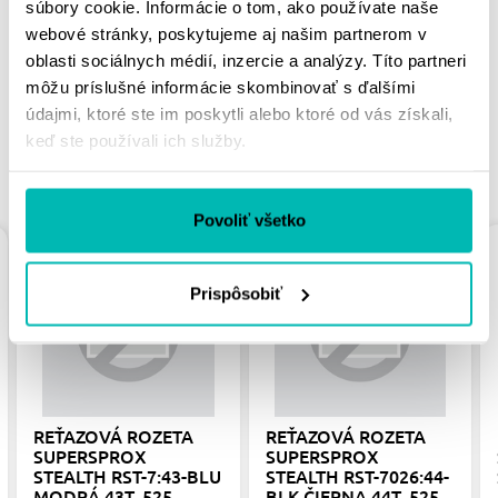
súbory cookie. Informácie o tom, ako používate naše
PÁČIŤ
webové stránky, poskytujeme aj našim partnerom v
oblasti sociálnych médií, inzercie a analýzy. Títo partneri
môžu príslušné informácie skombinovať s ďalšími
údajmi, ktoré ste im poskytli alebo ktoré od vás získali,
keď ste používali ich služby.
PODOBNÉ PRODUKTY
Povoliť všetko
Prispôsobiť
REŤAZOVÁ ROZETA
REŤAZOVÁ ROZETA
SUPERSPROX
SUPERSPROX
STEALTH RST-7:43-BLU
STEALTH RST-7026:44-
MODRÁ 43T, 525
BLK ČIERNA 44T, 525