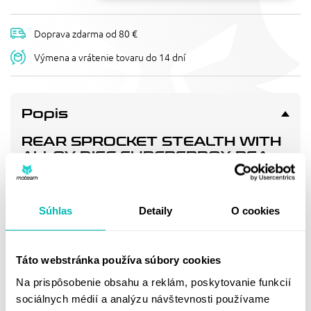
Doprava zdarma od 80 €
Výmena a vrátenie tovaru do 14 dní
Popis
REAR SPROCKET STEALTH WITH
ALLOY DISC SUPERSPROX RSA-
737_525:38-GLD ZLATÁ 38T,
520
Stealth Sprocket with alloy disc
Súhlas
Detaily
O cookies
Doprava a vrátenie
Táto webstránka používa súbory cookies
Na prispôsobenie obsahu a reklám, poskytovanie funkcií
sociálnych médií a analýzu návštevnosti používame
MOHLO BY SA VÁM