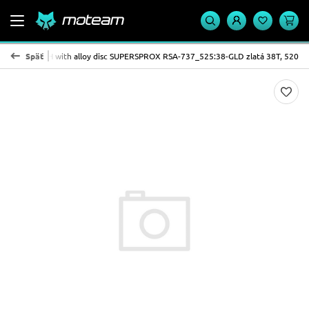
ocket STEALTH with alloy disc SUPERSPROX RSA-737_525:38-GLD zlatá 38T, 520
Späť